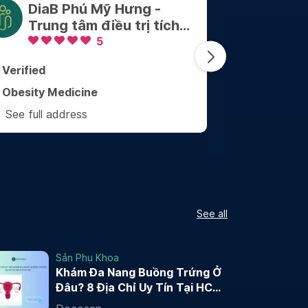
DiaB Phú Mỹ Hưng -
Phòn
Trung tâm điều trị tích
Đình
hợp kiểm soát Cân nặng
5
- Bệnh mãn tính
Verified
Verified
Obesity Medicine
Family Med
See full address
See full ad
See all
Sản Phụ Khoa
Khám Đa Nang Buồng Trứng Ở
Đâu? 8 Địa Chỉ Uy Tín Tại HCM
và Hà Nội 2026