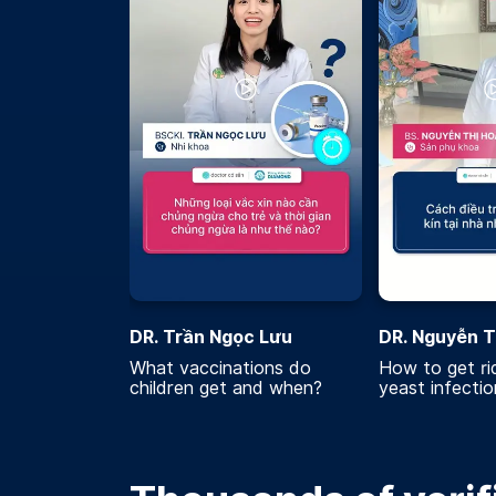
DR. Trần Ngọc Lưu
DR. Nguyễn T
What vaccinations do
How to get rid
children get and when?
yeast infecti