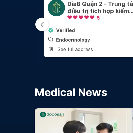
Nhi Đồng
DiaB Quận 2 - Trung t
ánh Tên Lửa
điều trị tích hợp kiểm
soát Cân nặng - Bệnh
5
mãn tính
Verified
Endocrinology
See full address
Medical News