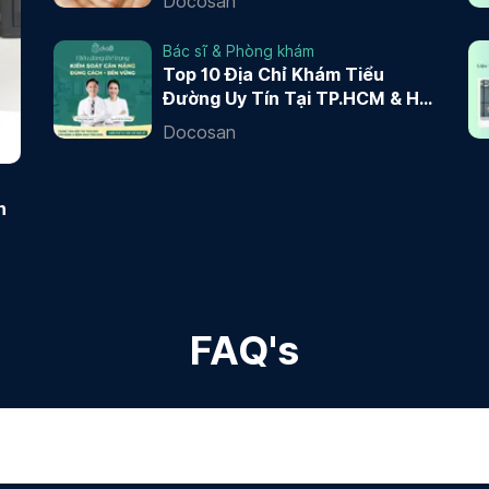
Docosan
Bác sĩ & Phòng khám
Top 10 Địa Chỉ Khám Tiểu
Đường Uy Tín Tại TP.HCM & Hà
Nội 2026
Docosan
n
FAQ's