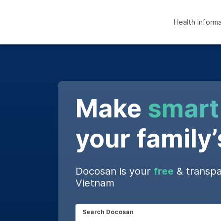
Health Inform
Make
smart
your family’
Docosan is your
free
& transpa
Vietnam
Search Docosan