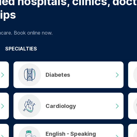
ed hospitals, clinics, doc
tips
hcare. Book online now.
SPECIALTIES
Diabetes
Cardiology
English - Speaking