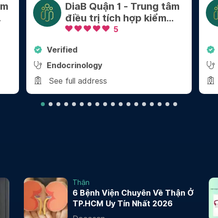
âm
DiaB Quận 1 - Trung tâm
điều trị tích hợp kiểm
soát Cân nặng - Bệnh
5
mãn tính
Verified
Endocrinology
See full address
Thận
6 Bệnh Viện Chuyên Về Thận Ở
TP.HCM Uy Tín Nhất 2026