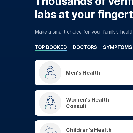
Thousands of verifi
labs at your finger
Make a smart choice for your family’s healt
TOP BOOKED
DOCTORS
SYMPTOMS
Men's Health
Women's Health
Consult
Children's Health