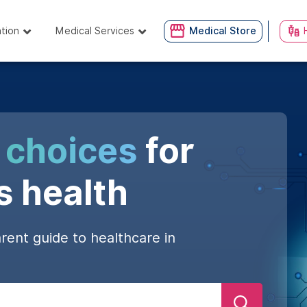
ation
Medical Services
Medical Store
 choices
for
s health
rent guide to healthcare in