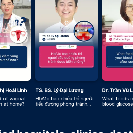
hị Hoài Linh
TS. BS. Lý Đại Lương
Dr. Trần Vũ 
 of vaginal
HbA1c bao nhiêu thì người
What foods c
on at home?
tiểu đường phòng tránh
blood glucose 
được biến chứng
consuming?