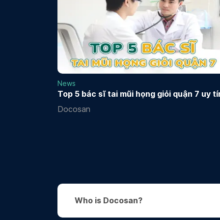
News
Top 5 bác sĩ tai mũi họng giỏi quận 7 uy tí
Docosan
Who is Docosan?