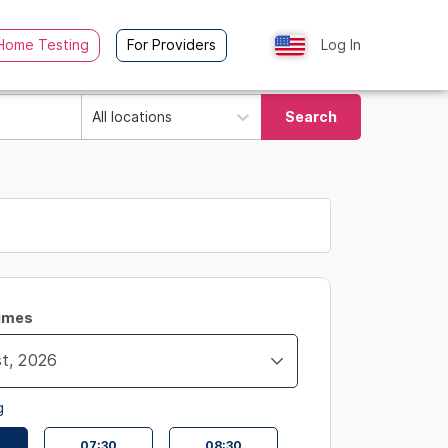
Home Testing
For Providers
Log In
All locations
Search
Times
g
07:30
08:30