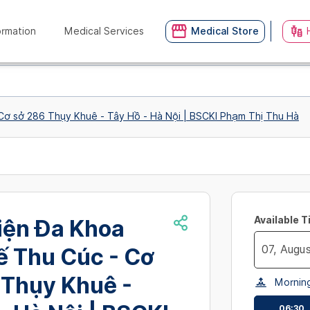
ormation
Medical Services
Medical Store
ơ sở 286 Thụy Khuê - Tây Hồ - Hà Nội | BSCKI Phạm Thị Thu Hà
Available 
iện Đa Khoa
ế Thu Cúc - Cơ
Navigate
 Thụy Khuê -
Mornin
forward
to
06:30