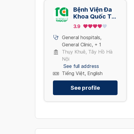
Bệnh Viện Đa
Khoa Quốc Tế
Thu Cúc - Cơ
3.9
sở 286 Thụy
Khuê - Tây Hồ
General hospitals
,
- Hà Nội
General Clinic
,
+ 1
Thụy Khuê, Tây Hồ Hà
Nội
See full address
Tiếng Việt, English
See profile