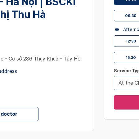
- Hà Nội | BSCKI
interact
with
hị Thu Hà
09:30
the
calendar
Aftern
and
select
12:30
a
date.
15:30
c - Cơ sở 286 Thụy Khuê - Tây Hồ
Press
the
 address
Service Ty
question
At the Cl
mark
key
to
get
 doctor
the
keyboard
shortcut
for