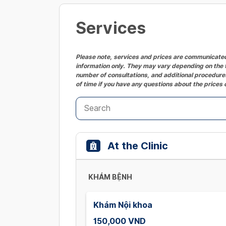
Services
Please note, services and prices are communicated 
information only. They may vary depending on the t
number of consultations, and additional procedures
of time if you have any questions about the prices 
At the Clinic
KHÁM BỆNH
Khám Nội khoa
150,000 VND