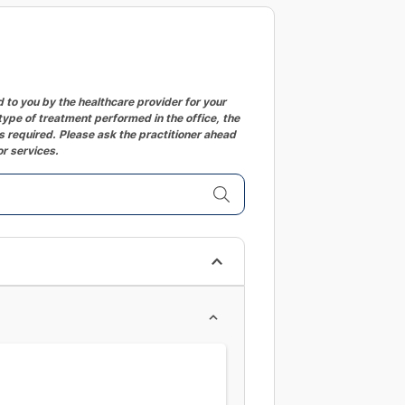
changing
dates.
to you by the healthcare provider for your
ype of treatment performed in the office, the
 required. Please ask the practitioner ahead
or services.