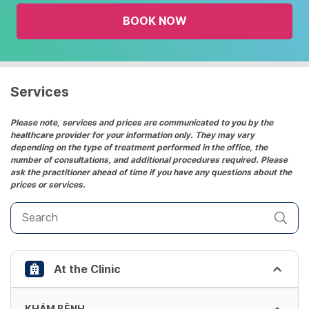
the
BOOK NOW
calendar
and
select
a
date.
Services
Press
the
Please note, services and prices are communicated to you by the
healthcare provider for your information only. They may vary
question
depending on the type of treatment performed in the office, the
mark
number of consultations, and additional procedures required. Please
key
ask the practitioner ahead of time if you have any questions about the
prices or services.
to
get
the
keyboard
shortcuts
At the Clinic
for
changing
dates.