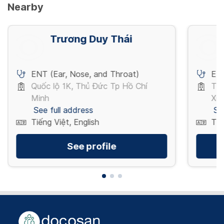
Nearby
Trương Duy Thái
ENT (Ear, Nose, and Throat)
ENT
Quốc lộ 1K, Thủ Đức Tp Hồ Chí
Trư
Minh
Xuâ
See full address
Se
Tiếng Việt, English
Tiế
See profile