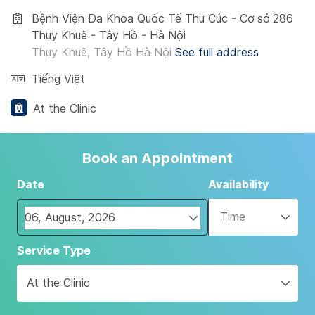
Bệnh Viện Đa Khoa Quốc Tế Thu Cúc - Cơ sở 286
Thụy Khuê - Tây Hồ - Hà Nội
Thụy Khuê, Tây Hồ Hà Nội
See full address
Tiếng Việt
At the Clinic
Book an Appointment
Date
Availability
Time
Navigate
Service Type
forward
to
At the Clinic
interact
with