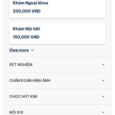
Khám Ngoại khoa
200,000 VND
Khám Nội tiết
150,000 VND
View more
XÉT NGHIỆM
CHẨN ĐOÁN HÌNH ẢNH
TPT TB máu ngoại vi bằng máy đếm tự
động (18 TS)
CHỌC HÚT KIM
130,000 VND
Chụp CT Scanner 64 dãy đến 128 dãy sọ
não không thuốc cản quang
NỘI SOI
1,700,000 VND