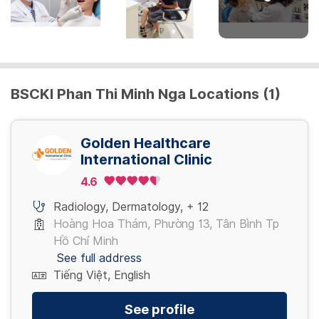
surgery
500,000 VND
TrisureCarrier
2,500,000 VND
Phẫu thuật vá da diện tích <5cm2 / Skin
patch surgery <5cm2
BSCKI Phan Thi Minh Nga Locations (1)
View more
2,000,000 VND
Golden Healthcare
View more
International Clinic
4.6
Radiology
,
Dermatology
,
+ 12
Hoàng Hoa Thám, Phường 13, Tân Bình Tp
Hồ Chí Minh
See full address
Tiếng Việt, English
See profile