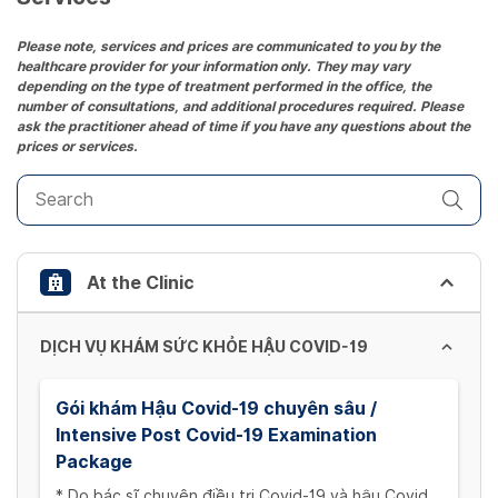
Press
the
Please note, services and prices are communicated to you by the
healthcare provider for your information only. They may vary
question
depending on the type of treatment performed in the office, the
mark
number of consultations, and additional procedures required. Please
key
ask the practitioner ahead of time if you have any questions about the
prices or services.
to
get
the
keyboard
shortcuts
At the Clinic
for
changing
dates.
DỊCH VỤ KHÁM SỨC KHỎE HẬU COVID-19
Gói khám Hậu Covid-19 chuyên sâu /
Intensive Post Covid-19 Examination
Package
* Do bác sĩ chuyên điều trị Covid-19 và hậu Covid-