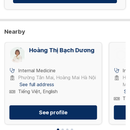
Nearby
Hoàng Thị Bạch Dương
Internal Medicine
Int
Phường Tân Mai, Hoàng Mai Hà Nội
Hoà
See full address
Mi
Tiếng Việt, English
Se
Tiế
See profile