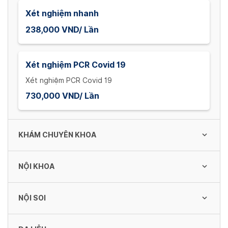
Xét nghiệm nhanh
238,000 VND/ Lần
Xét nghiệm PCR Covid 19
Xét nghiệm PCR Covid 19
730,000 VND/ Lần
KHÁM CHUYÊN KHOA
NỘI KHOA
Khám theo yêu cầu
100,000 VND/ Lần
NỘI SOI
Điện tâm đồ
32,800 VND/ Lần
Khám Y học cổ truyền