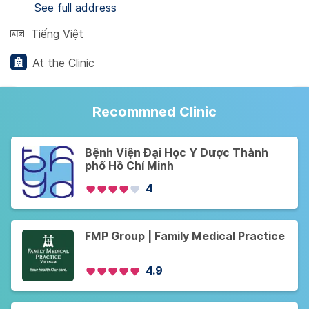
See full address
Tiếng Việt
At the Clinic
Recommned Clinic
Bệnh Viện Đại Học Y Dược Thành
phố Hồ Chí Minh
4
FMP Group | Family Medical Practice
4.9