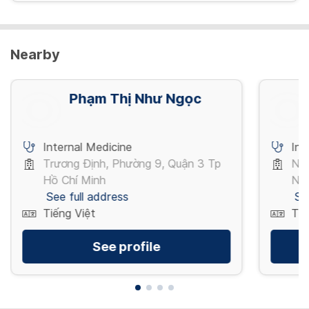
Nearby
Phạm Thị Như Ngọc
Internal Medicine
Int
Trương Định, Phường 9, Quận 3 Tp
Ng
Hồ Chí Minh
Nội
See full address
Se
Tiếng Việt
Tiế
See profile