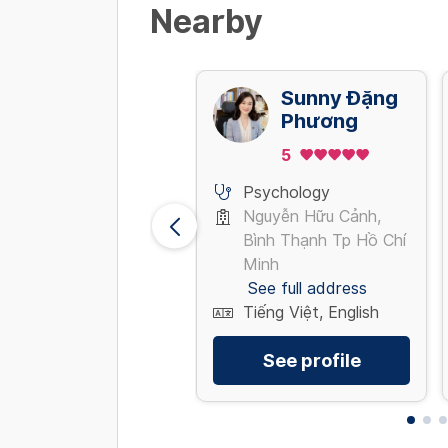
Nearby
Nguyễn
Sunny Đặng
Phương
Phương
5
Psychology
Psychology
Nguyễn Hữu Cảnh,
Nguyễn Hữu Cảnh,
Bình Thạnh Tp Hồ Chí
Bình Thạnh Tp Hồ Chí
Minh
Minh
See full address
See full address
Tiếng Việt
Tiếng Việt, English
See profile
See profile