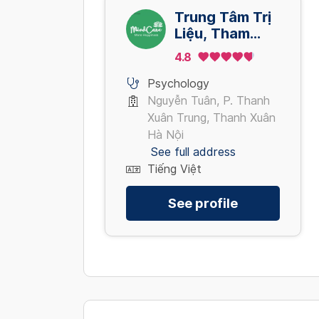
Trung Tâm Trị
Liệu, Tham
Vấn Tư Vấn
4.8
Tâm Lý
Mindcare Hà
Psychology
Nội
Nguyễn Tuân, P. Thanh
Xuân Trung, Thanh Xuân
Hà Nội
See full address
Tiếng Việt
See profile