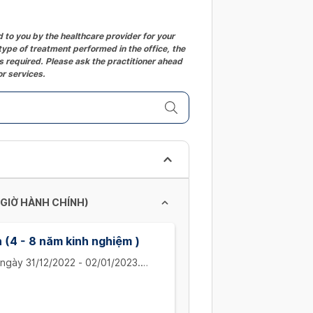
changing
dates.
to you by the healthcare provider for your
ype of treatment performed in the office, the
 required. Please ask the practitioner ahead
or services.
 GIỜ HÀNH CHÍNH)
n (4 - 8 năm kinh nghiệm )
 ngày 31/12/2022 - 02/01/2023.
ịch hẹn trước, thân chủ phải báo
áo trước, thân chủ chỉ được hoàn