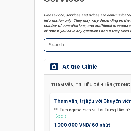
Please note, services and prices are communicated 
information only. They may vary depending on the t
number of consultations, and additional procedures
of time if you have any questions about the prices 
At the Clinic
THAM VẤN, TRỊ LIỆU CÁ NHÂN (TRONG
Tham vấn, trị liệu với Chuyên viê
** Tạm ngưng dịch vụ tại Trung tâm từ
1/ Trường hợp muốn đổi lịch hoặc hủy l
See all
trước 3h tính từ lịch hẹn.
1,000,000 VND/ 60 phút
2/ Trường hợp hủy lịch hẹn mà không b