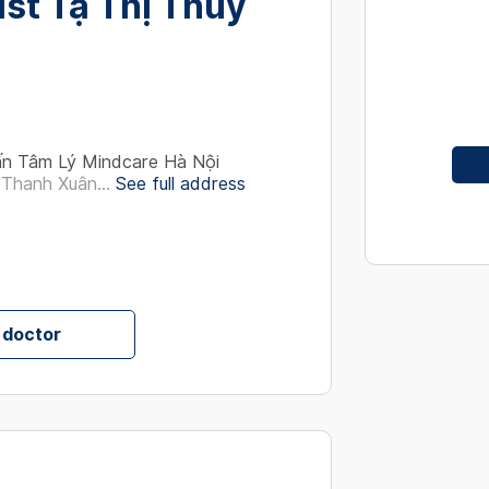
st Tạ Thị Thuý
interact
with
the
calendar
and
select
ấn Tâm Lý Mindcare Hà Nội
a
Thanh Xuân...
See full address
date.
Press
the
question
mark
key
 doctor
to
get
the
keyboard
shortcut
for