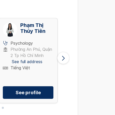
Phạm Thị
Nguyễn Thị
Thủy Tiên
Thùy Dung
Psychology
Psychology
Phường An Phú, Quận
Phường An Phú, Quậ
2 Tp Hồ Chí Minh
2 Tp Hồ Chí Minh
See full address
See full address
Tiếng Việt
Tiếng Việt
See profile
See profile