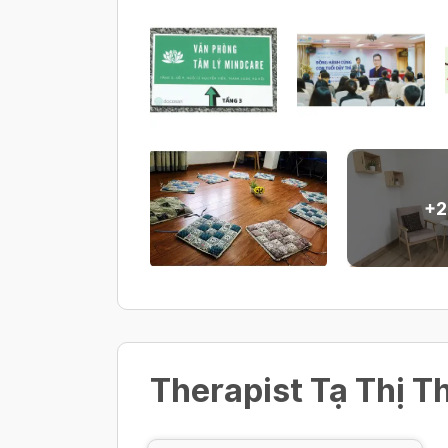
+
2
Therapist Tạ Thị T