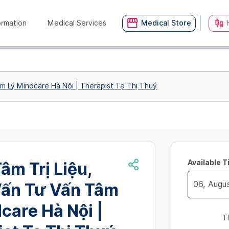
ormation
Medical Services
Medical Store
m Lý Mindcare Hà Nội | Therapist Tạ Thị Thuý
Available 
âm Trị Liệu,
ấn Tư Vấn Tâm
Navigate
care Hà Nội |
forward
T
to