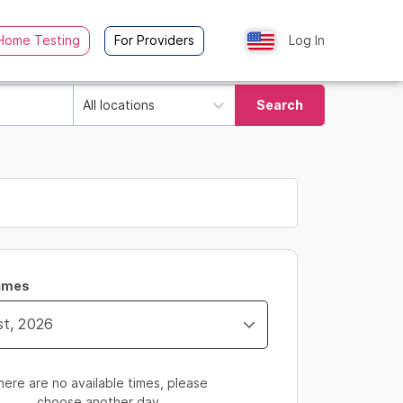
Home Testing
For Providers
Log In
All locations
Search
Times
here are no available times, please
choose another day