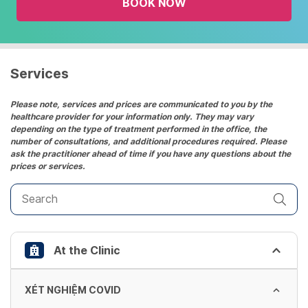
BOOK NOW
calendar
and
select
a
date.
Services
Press
the
Please note, services and prices are communicated to you by the
healthcare provider for your information only. They may vary
question
depending on the type of treatment performed in the office, the
mark
number of consultations, and additional procedures required. Please
key
ask the practitioner ahead of time if you have any questions about the
prices or services.
to
get
the
keyboard
shortcuts
At the Clinic
for
changing
dates.
XÉT NGHIỆM COVID