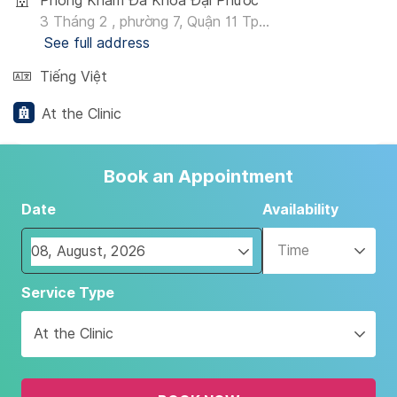
Phòng Khám Đa Khoa Đại Phước
3 Tháng 2 , phường 7, Quận 11 Tp...
See full address
Tiếng Việt
At the Clinic
Book an Appointment
Date
Availability
Time
Navigate
Service Type
forward
to
At the Clinic
interact
with
the