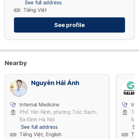
See full address
Tiếng Việt
See profile
Nearby
Nguyễn Hải Ánh
Internal Medicine
Int
Phố Yên Ninh, phường Trúc Bạch,
Trầ
Ba Đình Hà Nội
Mi
See full address
Se
Tiếng Việt, English
Tiế