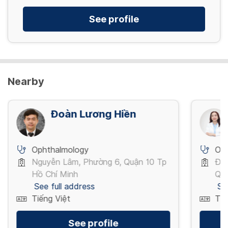
See profile
Nearby
Đoàn Lương Hiền
Ophthalmology
Op
Nguyễn Lâm, Phường 6, Quận 10 Tp
Đườ
Hồ Chí Minh
Quậ
See full address
Se
Tiếng Việt
Tiế
See profile