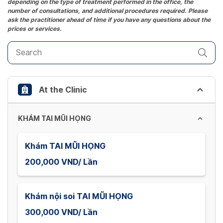
depending on the type of treatment performed in the office, the
mark
number of consultations, and additional procedures required. Please
key
ask the practitioner ahead of time if you have any questions about the
prices or services.
to
get
the
keyboard
shortcuts
At the Clinic
for
changing
dates.
KHÁM TAI MŨI HỌNG
Khám TAI MŨI HỌNG
200,000 VND/ Lần
Khám nội soi TAI MŨI HỌNG
300,000 VND/ Lần