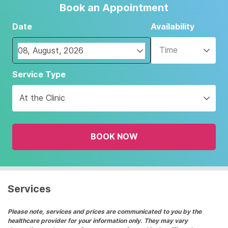
Book an Appointment
Date
Availability
Time
Navigate
Service Type
forward
to
At the Clinic
interact
with
the
BOOK NOW
calendar
and
select
a
date.
Services
Press
the
Please note, services and prices are communicated to you by the
healthcare provider for your information only. They may vary
question