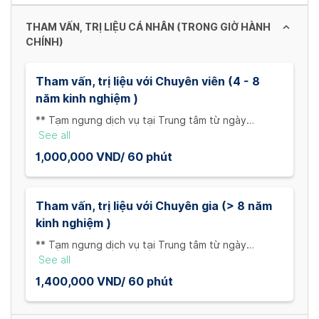
changing
dates.
THAM VẤN, TRỊ LIỆU CÁ NHÂN (TRONG GIỜ HÀNH
CHÍNH)
Tham vấn, trị liệu với Chuyên viên (4 - 8
năm kinh nghiệm )
** Tạm ngưng dịch vụ tại Trung tâm từ ngày
31/12/2022 - 02/01/2023.
See all
1/ Trường hợp muốn đổi lịch hoặc hủy lịch hẹn
1,000,000 VND/ 60 phút
trước, thân chủ phải báo trước 3h tính từ lịch hẹn.
2/ Trường hợp hủy lịch hẹn mà không báo trước,
thân chủ chỉ được hoàn lại 50% phí chuyển khoản
Tham vấn, trị liệu với Chuyên gia (> 8 năm
trước đó.
kinh nghiệm )
3/ Nếu khách hàng đến muộn mà không báo trước,
phiên làm việc sẽ diễn ra đúng theo lịch ban đầu.
** Tạm ngưng dịch vụ tại Trung tâm từ ngày
4/ Phí quá giờ: VND 7,000/ phút (Tính phí quá giờ từ
31/12/2022 - 02/01/2023.
See all
phút thứ 15 trở đi); 1 phiên không vượt quá 2 tiếng.
1/ Trường hợp muốn đổi lịch hoặc hủy lịch hẹn
1,400,000 VND/ 60 phút
trước, thân chủ phải báo trước 3h tính từ lịch hẹn.
2/ Trường hợp hủy lịch hẹn mà không báo trước,