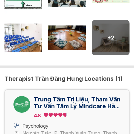
+
2
Therapist Trần Đăng Hưng Locations (1)
Trung Tâm Trị Liệu, Tham Vấn
Tư Vấn Tâm Lý Mindcare Hà
Nội
4.8
Psychology
Nguyễn Tuân, P. Thanh Xuân Trung, Thanh