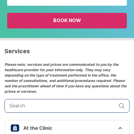
with
the
BOOK NOW
calendar
and
select
a
date.
Services
Press
the
Please note, services and prices are communicated to you by the
healthcare provider for your information only. They may vary
question
depending on the type of treatment performed in the office, the
mark
number of consultations, and additional procedures required. Please
key
ask the practitioner ahead of time if you have any questions about the
prices or services.
to
get
the
keyboard
shortcuts
At the Clinic
for