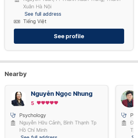
Xuân Hà Nội
See full address
Tiếng Việt
See profile
Nearby
Nguyễn Ngọc Nhung
5
Psychology
Ps
Nguyễn Hữu Cảnh, Bình Thạnh Tp
Đườ
Hồ Chí Minh
Tp 
See full address
Se