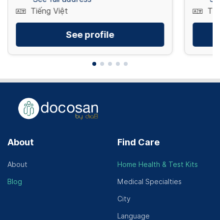
Tiếng Việt
Tiế
See profile
About
Find Care
About
Home Health & Test Kits
Blog
Medical Specialties
City
Language