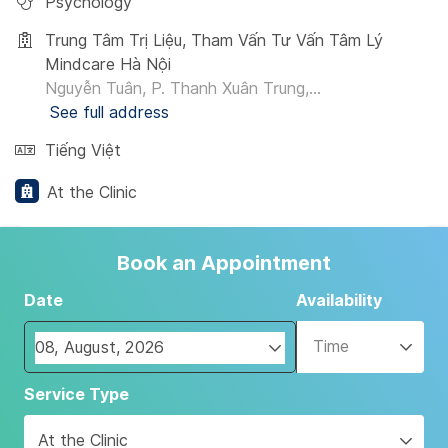
Psychology
Trung Tâm Trị Liệu, Tham Vấn Tư Vấn Tâm Lý
Mindcare Hà Nội
Nguyễn Tuân, P. Thanh Xuân Trung,...
See full address
Tiếng Việt
At the Clinic
Book an Appointment
Date
Availability
Time
Navigate
Service Type
forward
to
At the Clinic
interact