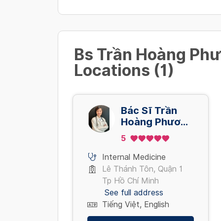
Bs Trần Hoàng Ph
Locations (1)
Bác Sĩ Trần
Hoàng Phương
Châu- Khoa
5
Nội Tổng Hợp-
Khám Online
Internal Medicine
Lê Thánh Tôn, Quận 1
Tp Hồ Chí Minh
See full address
Tiếng Việt, English