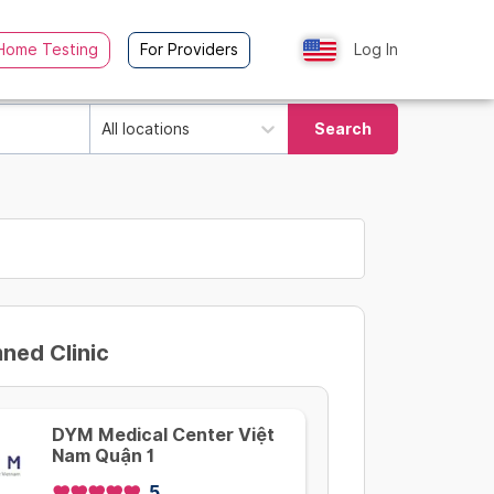
Home Testing
For Providers
Log In
All locations
Search
ed Clinic
DYM Medical Center Việt
Nam Quận 1
5