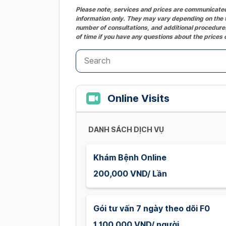
Please note, services and prices are communicated 
information only. They may vary depending on the t
number of consultations, and additional procedures
of time if you have any questions about the prices 
Online Visits
DANH SÁCH DỊCH VỤ
Khám Bệnh Online
200,000 VND/ Lần
Gói tư vấn 7 ngày theo dõi F0
1,100,000 VND/ người