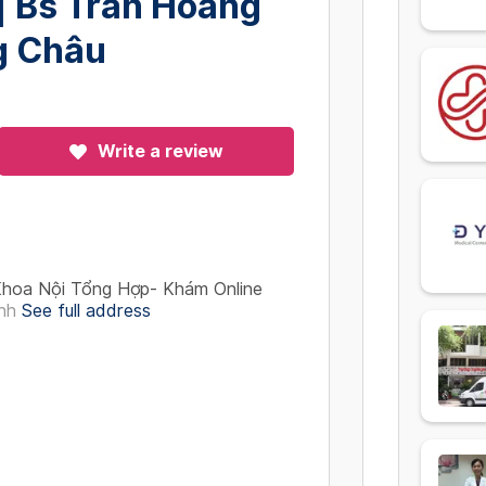
| Bs Trần Hoàng
g Châu
Write a review
hoa Nội Tổng Hợp- Khám Online
nh
See full address