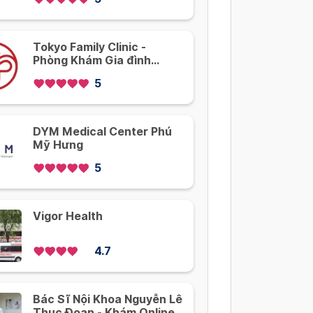
Tokyo Family Clinic -
Phòng Khám Gia đình
Tokyo
5
DYM Medical Center Phú
Mỹ Hưng
5
Vigor Health
4.7
Bác Sĩ Nội Khoa Nguyễn Lê
Thục Đoan - Khám Online