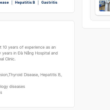
sease
Hepatitis B
Gastritis
 10 years of experience as an
y years in Đà Nẵng Hospital and
l Clinic.
sion,Thyroid Disease, Hepatitis B,
logy diseases
ts