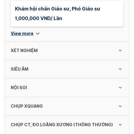
Khám hội chẩn Giáo sư, Phó Giáo sư
1,000,000 VND/ Lần
View more
XÉT NGHIỆM
SIÊU ÂM
Đường máu (Glucose)
80,000 VND/ Lần
NỘI SOI
Tổng quát ổ bụng 2D
180,000 VND/ Lần
Ure
CHỤP XQUANG
Soi dạ dày không gây mê - tiền nội soi
90,000 VND/ Lần
1,000,000 VND/ Lần
Tổng quát ổ bụng
CHỤP CT, ĐO LOÃNG XƯƠNG (THÔNG THƯỜNG)
Tim phổi thẳng
250,000 VND/ Lần
Creatinine