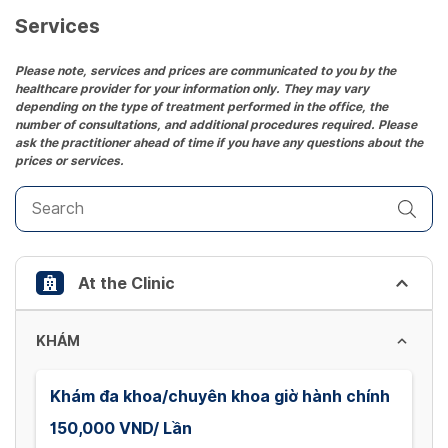
date.
Services
Press
the
Please note, services and prices are communicated to you by the
healthcare provider for your information only. They may vary
question
depending on the type of treatment performed in the office, the
mark
number of consultations, and additional procedures required. Please
key
ask the practitioner ahead of time if you have any questions about the
prices or services.
to
get
the
keyboard
shortcuts
At the Clinic
for
changing
dates.
KHÁM
Khám đa khoa/chuyên khoa giờ hành chính
150,000 VND/ Lần