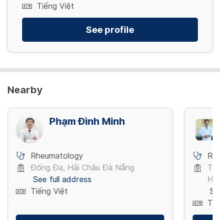
Tiếng Việt
See profile
Nearby
Phạm Đình Minh
Rheumatology
Rh
Đống Đa, Hải Châu Đà Nẵng
Thà
See full address
Hồ 
Tiếng Việt
Se
Tiế