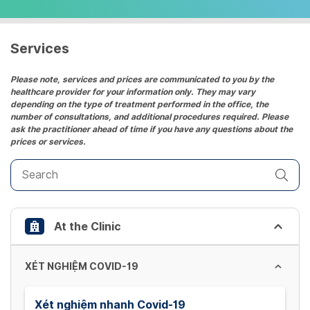
select
a
date.
Services
Press
the
Please note, services and prices are communicated to you by the
healthcare provider for your information only. They may vary
question
depending on the type of treatment performed in the office, the
mark
number of consultations, and additional procedures required. Please
key
ask the practitioner ahead of time if you have any questions about the
prices or services.
to
get
the
keyboard
shortcuts
At the Clinic
for
changing
dates.
XÉT NGHIỆM COVID-19
Xét nghiệm nhanh Covid-19