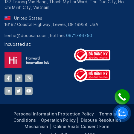
137 Truong Van Bang, Thanh My Loi Ward, Thu Duc City, Ho
Chi Minh City, Vietnam
United States
16192 Coastal Highway, Lewes, DE 19958, USA
lienhe@docosan.com, hotline:
0971786750
Incubated at:
Personal Information Protection Policy
|
Terms and
Conditions
|
Operation Policy
|
Dispute Resolution
Mechanism
|
Online Visits Consent Form