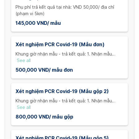
Phụ phí trả kết quả tại nhà: VND 50,000/ địa chỉ
(phạm vi 5km)
145,000 VND/ mẫu
Xét nghiệm PCR Covid-19 (Mẫu đơn)
Khung giờ nhận mẫu - trả kết quả: 1. Nhận mẫu
trước 10h00 - trả kết quả vào 20h00 cùng ngày 2.
See all
Nhận mẫu trước 14h30 - trả kết quả vào 11h00 hôm
500,000 VND/ mẫu đơn
sau 3. Nhận mẫu trước 21h00 - trả kết quả vào
14h00 hôm sau Phụ phí trả kết quả tại nhà: VND
50,000/ địa chỉ (phạm vi 5km)
Xét nghiệm PCR Covid-19 (Mẫu gộp 2)
Khung giờ nhận mẫu - trả kết quả: 1. Nhận mẫu
trước 10h00 - trả kết quả vào 20h00 cùng ngày 2.
See all
Nhận mẫu trước 14h30 - trả kết quả vào 11h00 hôm
800,000 VND/ mẫu gộp
sau 3. Nhận mẫu trước 21h00 - trả kết quả vào
14h00 hôm sau Phụ phí trả kết quả tại nhà: VND
50,000/ địa chỉ (phạm vi 5km)
Xét nghiệm PCR Covid-19 (Mẫu gộp 5)