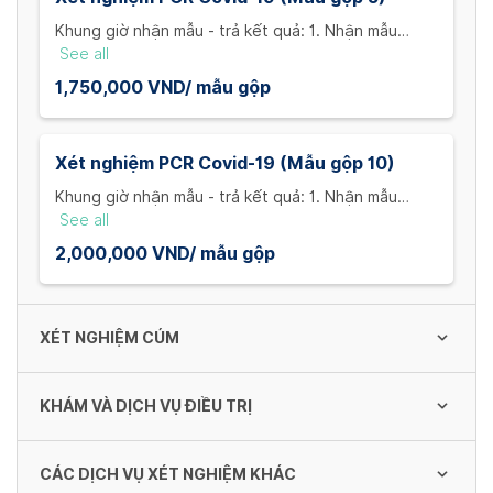
Khung giờ nhận mẫu - trả kết quả: 1. Nhận mẫu
trước 10h00 - trả kết quả vào 20h00 cùng ngày 2.
See all
Nhận mẫu trước 14h30 - trả kết quả vào 11h00 hôm
1,750,000 VND/ mẫu gộp
sau 3. Nhận mẫu trước 21h00 - trả kết quả vào
14h00 hôm sau Phụ phí trả kết quả tại nhà: VND
50,000/ địa chỉ (phạm vi 5km)
Xét nghiệm PCR Covid-19 (Mẫu gộp 10)
Khung giờ nhận mẫu - trả kết quả: 1. Nhận mẫu
trước 10h00 - trả kết quả vào 20h00 cùng ngày 2.
See all
Nhận mẫu trước 14h30 - trả kết quả vào 11h00 hôm
2,000,000 VND/ mẫu gộp
sau 3. Nhận mẫu trước 21h00 - trả kết quả vào
14h00 hôm sau Phụ phí trả kết quả tại nhà: VND
50,000/ địa chỉ (phạm vi 5km)
XÉT NGHIỆM CÚM
KHÁM VÀ DỊCH VỤ ĐIỀU TRỊ
Xét nghiệm cúm AB
300,000 VND/ mẫu
CÁC DỊCH VỤ XÉT NGHIỆM KHÁC
Khám sức khỏe hậu Covid-19 (Gói cơ bản)