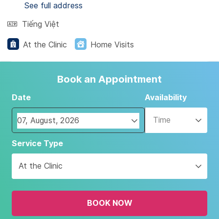
See full address
Tiếng Việt
At the Clinic
Home Visits
Book an Appointment
Date
Availability
Time
Navigate
Service Type
forward
to
At the Clinic
interact
with
the
BOOK NOW
calendar
and