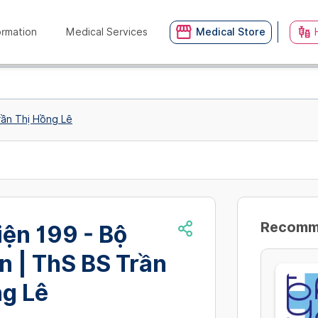
ormation
Medical Services
Medical Store
rần Thị Hồng Lê
Recommn
ện 199 - Bộ
n | ThS BS Trần
ng Lê