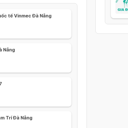
uốc tế Vinmec Đà Nẵng
Đà Nẵng
7
âm Trí Đà Nẵng