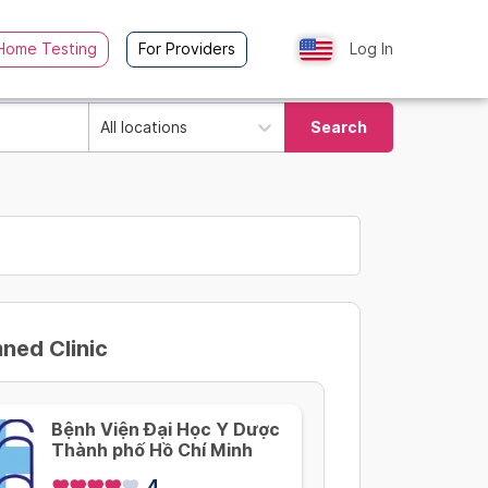
Home Testing
For Providers
Log In
All locations
Search
ed Clinic
Bệnh Viện Đại Học Y Dược
Thành phố Hồ Chí Minh
4