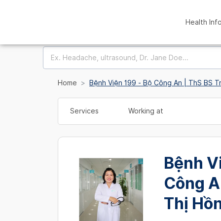
Health Inf
Home
Bệnh Viện 199 - Bộ Công An | ThS BS T
Services
Working at
Bệnh Vi
Công A
Thị Hồ