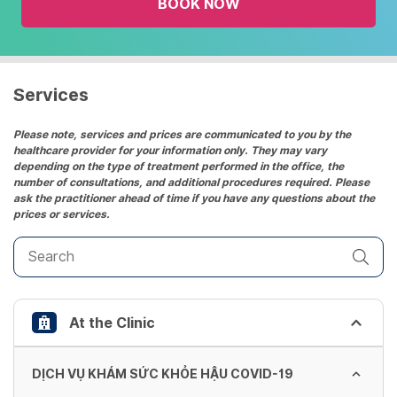
BOOK NOW
calendar
and
select
a
date.
Services
Press
the
Please note, services and prices are communicated to you by the
healthcare provider for your information only. They may vary
question
depending on the type of treatment performed in the office, the
mark
number of consultations, and additional procedures required. Please
key
ask the practitioner ahead of time if you have any questions about the
prices or services.
to
get
the
keyboard
shortcuts
At the Clinic
for
changing
dates.
DỊCH VỤ KHÁM SỨC KHỎE HẬU COVID-19