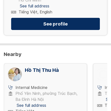
Hồ Chí Minh
See full address
Tiếng Việt, English
See profile
Nearby
Hồ Thị Thu Hà
Internal Medicine
Int
Phố Yên Ninh, phường Trúc Bạch,
Ta
Ba Đình Hà Nội
Se
See full address
Tiế