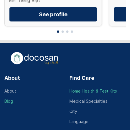
Tiếng Việt
See profile
About
Find Care
About
Home Health & Test Kits
Blog
Medical Specialties
City
Language