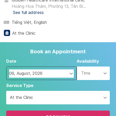
Golden Healthcare International Clinic
Hoàng Hoa Thám, Phường 13, Tân Bì...
See full address
Tiếng Việt
,
English
At the Clinic
Book an Appointment
Date
Availability
Time
Navigate
Service Type
forward
to
At the Clinic
interact
with
the