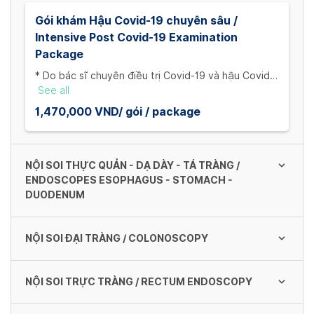
Gói khám Hậu Covid-19 chuyên sâu /
Intensive Post Covid-19 Examination
Package
* Do bác sĩ chuyên điều trị Covid-19 và hậu Covid-
19 đảm nhận ** Gói khám bao gồm: 1. Khám lâm
See all
sàng 2. Xét nghiệm máu tổng quát (Công thức máu,
1,470,000 VND/ gói / package
đường huyết lúc đói, cholesterol toàn phần,
triglyceride, Kali máu, uric acid, SGOT, SGPT, huyết
đồ, Ceatinine) 3. Xquang phổi 4. Siêu âm bụng 5.
Siêu âm tim 6. ECG
NỘI SOI THỰC QUẢN - DẠ DÀY - TÁ TRÀNG /
ENDOSCOPES ESOPHAGUS - STOMACH -
DUODENUM
NỘI SOI ĐẠI TRÀNG / COLONOSCOPY
Khám tiêu hóa / Gastroenterology
examination
NỘI SOI TRỰC TRÀNG / RECTUM ENDOSCOPY
200,000 VND
Nội soi đại tràng tiền mê / Pre-anesthesia
colonoscopy