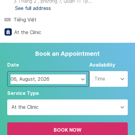
3 Tháng 2 , phường 7, Quận 11 Tp...
See full address
Tiếng Việt
At the Clinic
Book an Appointment
Date
Availability
Time
Navigate
Service Type
forward
to
At the Clinic
interact
with
the
BOOK NOW
calendar