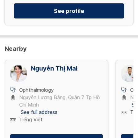
See profile
Nearby
Nguyễn Thị Mai
Ophthalmology
Op
Nguyễn Lương Bằng, Quận 7 Tp Hồ
Ngu
Chí Minh
Se
See full address
Tiế
Tiếng Việt