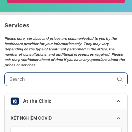
and
select
a
date.
Services
Press
the
Please note, services and prices are communicated to you by the
healthcare provider for your information only. They may vary
question
depending on the type of treatment performed in the office, the
mark
number of consultations, and additional procedures required. Please
key
ask the practitioner ahead of time if you have any questions about the
prices or services.
to
get
the
keyboard
shortcuts
At the Clinic
for
changing
dates.
XÉT NGHIỆM COVID