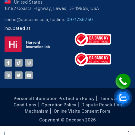
View more
United States
HIV
16192 Coastal Highway, Lewes, DE 19958, USA
View more
Xét nghiệm RT PCR Covid 19 (Mẫu đơn) /
View more
290,000 VND
lienhe@docosan.com, hotline:
0971786750
PCR Covid 19 Test (Single sample)
Incubated at:
3,600,000 VND
View more
View more
Personal Information Protection Policy
|
Terms and
Conditions
|
Operation Policy
|
Dispute Resolution
Mechanism
|
Online Visits Consent Form
Copyright © Docosan 2026