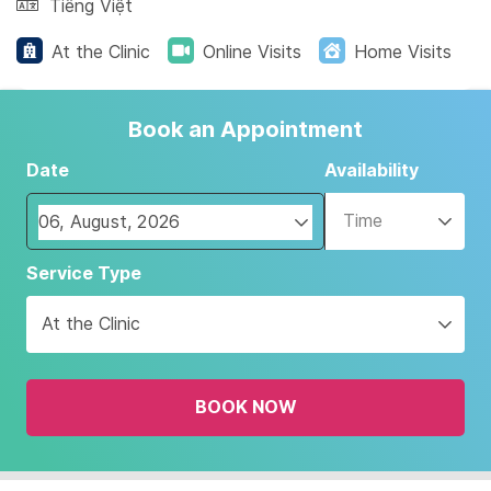
Tiếng Việt
At the Clinic
Online Visits
Home Visits
Book an Appointment
Date
Availability
Time
Navigate
Service Type
forward
to
At the Clinic
interact
with
the
BOOK NOW
calendar
and
select
a