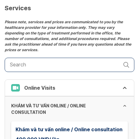
date.
Services
Press
the
Please note, services and prices are communicated to you by the
healthcare provider for your information only. They may vary
question
depending on the type of treatment performed in the office, the
mark
number of consultations, and additional procedures required. Please
key
ask the practitioner ahead of time if you have any questions about the
prices or services.
to
get
the
keyboard
shortcuts
Online Visits
for
changing
dates.
KHÁM VÀ TƯ VẤN ONLINE / ONLINE
CONSULTATION
Khám và tư vấn online / Online consultation