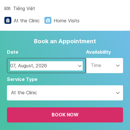
Tiếng Việt
At the Clinic
Home Visits
Book an Appointment
Date
Availability
Time
Navigate
Service Type
forward
to
At the Clinic
interact
with
the
BOOK NOW
calendar
and
select