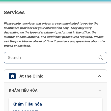
a
date.
Services
Press
the
Please note, services and prices are communicated to you by the
healthcare provider for your information only. They may vary
question
depending on the type of treatment performed in the office, the
mark
number of consultations, and additional procedures required. Please
key
ask the practitioner ahead of time if you have any questions about the
prices or services.
to
get
the
keyboard
shortcuts
At the Clinic
for
changing
dates.
KHÁM TIÊU HÓA
Khám Tiêu hóa