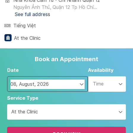
Nha Khoa Cẩm Tú - Chi Nhánh Quận 12
Nguyễn Ảnh Thủ, Quận 12 Tp Hồ Chí...
See full address
Tiếng Việt
At the Clinic
Book an Appointment
Date
Availability
Time
Navigate
Service Type
forward
to
At the Clinic
interact
with
the