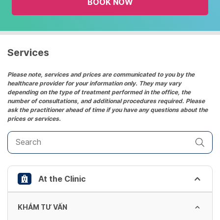
BOOK NOW
calendar
and
select
a
date.
Services
Press
the
Please note, services and prices are communicated to you by the
healthcare provider for your information only. They may vary
question
depending on the type of treatment performed in the office, the
mark
number of consultations, and additional procedures required. Please
key
ask the practitioner ahead of time if you have any questions about the
prices or services.
to
get
the
keyboard
shortcuts
At the Clinic
for
changing
dates.
KHÁM TƯ VẤN