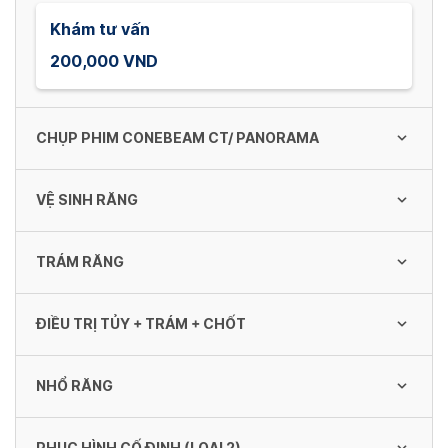
Khám tư vấn
200,000 VND
CHỤP PHIM CONEBEAM CT/ PANORAMA
VỆ SINH RĂNG
Chụp phim Conebeam CT/ Panorama
200,000 VND
TRÁM RĂNG
Vệ sinh răng
300,000 - 500,000 VND
ĐIỀU TRỊ TỦY + TRÁM + CHỐT
Răng sữa
100,000 - 200,000 VND
NHỔ RĂNG
Răng sữa
500,000 VND
Răng vĩnh viễn