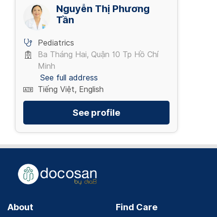
Nguyễn Thị Phương
Tần
Pediatrics
Ba Tháng Hai, Quận 10 Tp Hồ Chí
Minh
See full address
Tiếng Việt, English
See profile
About
Find Care