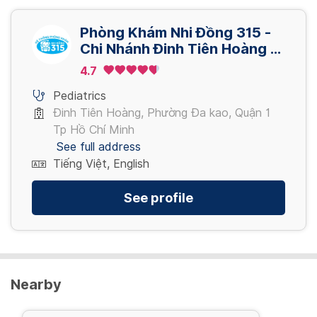
Phun khí dung Du (không gồm thuốc)
1,040,000 VND
Phòng Khám Nhi Đồng 315 -
25,000 - 40,000 VND
Chi Nhánh Đinh Tiên Hoàng -
Quận 1
Synflorix
4.7
Các bệnh do phế cầu
Pediatrics
1,040,000 VND
Đinh Tiên Hoàng, Phường Đa kao, Quận 1
Tp Hồ Chí Minh
See full address
Prevenar 13
Tiếng Việt, English
Các bệnh do phế cầu
See profile
1,290,000 VND
View more
Nearby