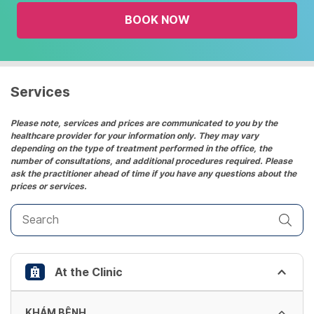
the
BOOK NOW
calendar
and
select
a
date.
Services
Press
the
Please note, services and prices are communicated to you by the
healthcare provider for your information only. They may vary
question
depending on the type of treatment performed in the office, the
mark
number of consultations, and additional procedures required. Please
key
ask the practitioner ahead of time if you have any questions about the
prices or services.
to
get
the
keyboard
shortcuts
At the Clinic
for
changing
dates.
KHÁM BỆNH