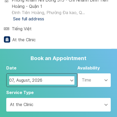
Phòng Khám Nhi Đồng 315 - Chi Nhánh Đinh Tiên
Hoàng - Quận 1
Đinh Tiên Hoàng, Phường Đa kao, Q...
See full address
Tiếng Việt
At the Clinic
Book an Appointment
Date
Availability
Time
Navigate
Service Type
forward
to
At the Clinic
interact
with