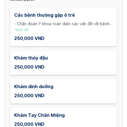
Các bệnh thường gặp ở trẻ
- Chẩn đoán Y khoa toàn diện các vấn đề về bệnh lí
của trẻ
See all
- Đánh giá các triệu chứng ho, sốt, phát ban, viêm
250,000 VND
nhiễm đường ruột và những chuyên khoa khác
Khám thủy đậu
250,000 VND
Khám dinh dưỡng
250,000 VND
Khám Tay Chân Miệng
250,000 VND