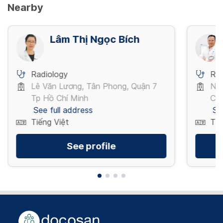
Nearby
Lâm Thị Ngọc Bích
Radiology
Rad
Lê Văn Lương, Tân Phong, Quận 7
Ng
Tp Hồ Chí Minh
Chí
See full address
Se
Tiếng Việt
Tiế
See profile