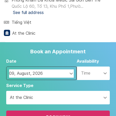
Phòng Khám Đa Khoa Medic Sài Gòn Bến Tre
Quốc Lộ 60, Tổ 13, Khu Phố 1,Phườ...
See full address
Tiếng Việt
At the Clinic
Book an Appointment
Date
Availability
Time
Navigate
Service Type
forward
to
At the Clinic
interact
with
the