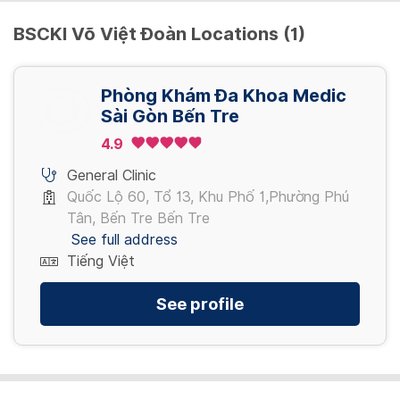
300,000 VND
BSCKI Võ Việt Đoàn Locations (1)
Chữa tủy lại
200,000 VND
Thay nền hàm
Phòng Khám Đa Khoa Medic
1,000,000 VND
Sài Gòn Bến Tre
Cạo vôi răng
4.9
200,000 - 300,000 VND/ 2 hàm
General Clinic
Quốc Lộ 60, Tổ 13, Khu Phố 1,Phường Phú
Tân, Bến Tre Bến Tre
See full address
Tiếng Việt
See profile