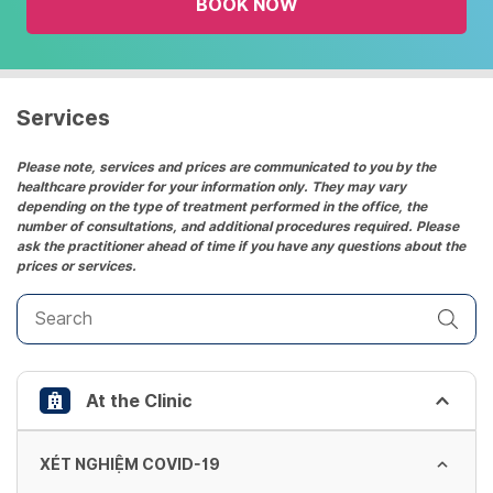
BOOK NOW
calendar
and
select
a
date.
Services
Press
the
Please note, services and prices are communicated to you by the
healthcare provider for your information only. They may vary
question
depending on the type of treatment performed in the office, the
mark
number of consultations, and additional procedures required. Please
key
ask the practitioner ahead of time if you have any questions about the
prices or services.
to
get
the
keyboard
shortcuts
At the Clinic
for
changing
dates.
XÉT NGHIỆM COVID-19