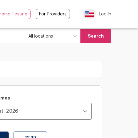
Home Testing
For Providers
Log In
All locations
Search
Times
g
19:00