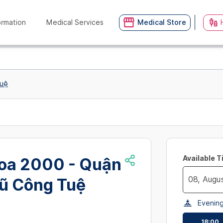
ormation
Medical Services
Medical Store
Tuệ
Available 
oa 2000 - Quận
Vũ Công Tuệ
Navigate
Evenin
forward
to
18:00