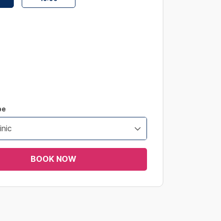
pe
inic
BOOK NOW
s