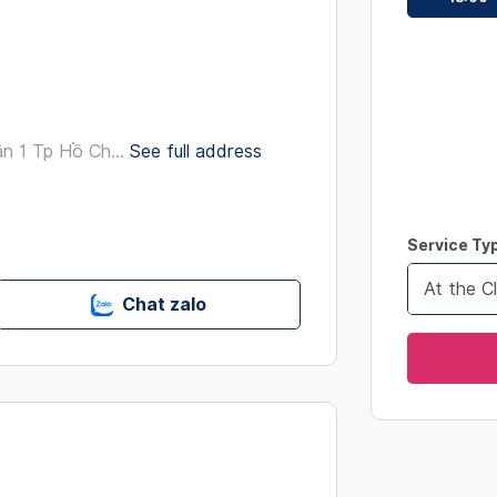
interact
with
the
calendar
and
select
 1 Tp Hồ Ch...
See full address
a
date.
Press
Service Ty
the
question
At the Cl
Chat zalo
mark
key
to
get
the
keyboard
shortcut
for