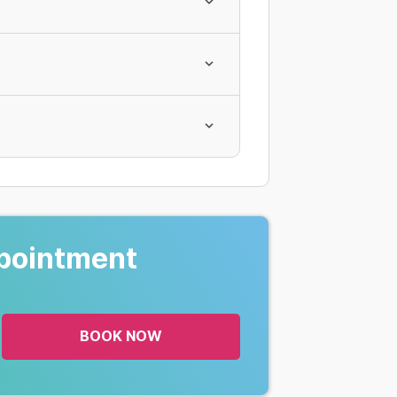
pointment
NG
BOOK NOW