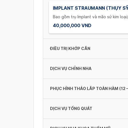
IMPLANT STRAUMANN (THỤY SỸ
Bao gồm trụ Implant và mão sứ kim loạ
40,000,000 VND
ĐIỀU TRỊ KHỚP CẮN
DỊCH VỤ CHỈNH NHA
KHÁM LÀM BỆNH ÁN
1,000,000 VND
PHỤC HÌNH THÁO LẮP TOÀN HÀM (12 –
MẮC CÀI KIM LOẠI
MÀI CHỈNH KHỚP
35,000,000 - 50,000,000 VND
DỊCH VỤ TỔNG QUÁT
600,000 - 1,800,000 VND
HÀM NHỰA RĂNG TỐT
MẮC CÀI SỨ (2 HÀM)
6,600,000 - 120,000,000 VND