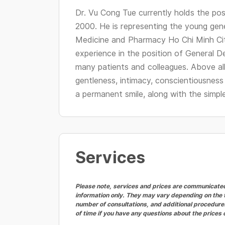
Dr. Vu Cong Tue currently holds the pos
2000. He is representing the young gene
Medicine and Pharmacy Ho Chi Minh Cit
experience in the position of General De
many patients and colleagues. Above all
gentleness, intimacy, conscientiousness
a permanent smile, along with the simple 
Services
Please note, services and prices are communicated 
information only. They may vary depending on the t
number of consultations, and additional procedures
of time if you have any questions about the prices 