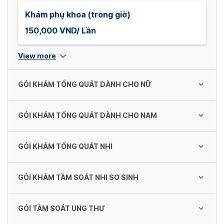
Khám phụ khoa (trong giờ)
150,000 VND/ Lần
View more
GÓI KHÁM TỔNG QUÁT DÀNH CHO NỮ
GÓI KHÁM TỔNG QUÁT DÀNH CHO NAM
Gói khám tổng quát cơ bản dành cho nữ
(độc thân)
GÓI KHÁM TỔNG QUÁT NHI
1,715,000 VND/ Gói
Gói khám tổng quát cơ bản dành cho nam
1,445,000 VND/ Gói
GÓI KHÁM TẦM SOÁT NHI SƠ SINH
Gói khám tổng quát nhi cơ bản
Gói khám tổng quát cơ bản dành cho nữ (có
quan hệ)
1,270,000 VND/ Gói
Gói khám tổng quát nâng cao dành cho
GÓI TẦM SOÁT UNG THƯ
2,035,000 VND/ Gói
Gói khám tổng quát nhi sơ sinh cơ bản
nam