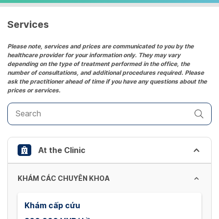
a
date.
Services
Press
the
Please note, services and prices are communicated to you by the
healthcare provider for your information only. They may vary
question
depending on the type of treatment performed in the office, the
mark
number of consultations, and additional procedures required. Please
key
ask the practitioner ahead of time if you have any questions about the
prices or services.
to
get
the
keyboard
shortcuts
At the Clinic
for
changing
dates.
KHÁM CÁC CHUYÊN KHOA
Khám cấp cứu