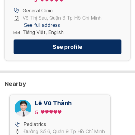
5
4,000,000 VND/ Lần
General Clinic
Võ Thị Sáu, Quận 3 Tp Hồ Chí Minh
View more
See full address
Tiếng Việt, English
See profile
Nearby
Lê Vũ Thành
5
Pediatrics
Đường Số 6, Quận 9 Tp Hồ Chí Minh