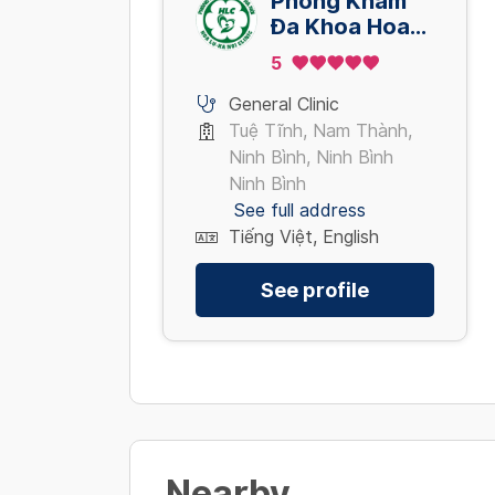
Phòng Khám
Đa Khoa Hoa
Lư - Hà Nội
5
General Clinic
Tuệ Tĩnh, Nam Thành,
Ninh Bình, Ninh Bình
Ninh Bình
See full address
Tiếng Việt, English
See profile
Nearby