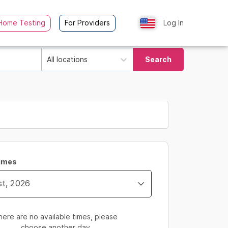
Home Testing
For Providers
Log In
All locations
Search
Times
here are no available times, please
choose another day