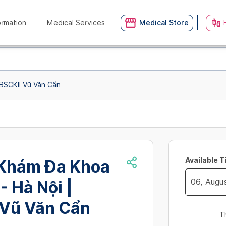
ormation
Medical Services
Medical Store
BSCKII Vũ Văn Cẩn
Available 
Khám Đa Khoa
- Hà Nội |
Navigate
 Vũ Văn Cẩn
forward
T
to