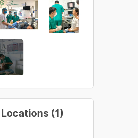
 khâu gân
Locations (1)