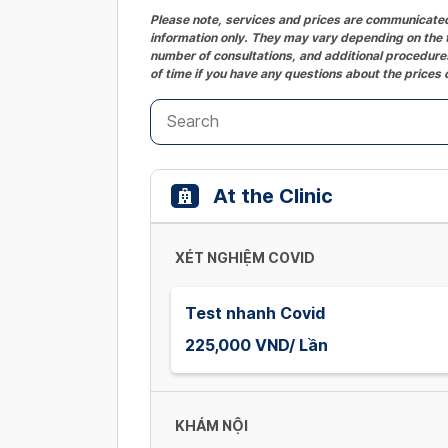
Please note, services and prices are communicated 
information only. They may vary depending on the t
number of consultations, and additional procedures
of time if you have any questions about the prices 
At the Clinic
XÉT NGHIỆM COVID
Test nhanh Covid
225,000 VND/ Lần
KHÁM NỘI