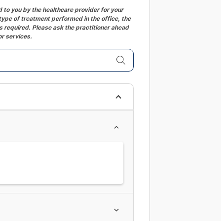
changing
to you by the healthcare provider for your
ype of treatment performed in the office, the
dates.
 required. Please ask the practitioner ahead
or services.