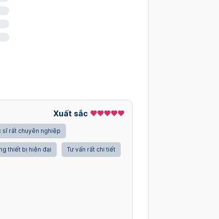
ới 6 tuần không mổ cũ
Xuất sắc
 sĩ rất chuyên nghiệp
ng thiết bị hiện đại
Tư vấn rất chi tiết