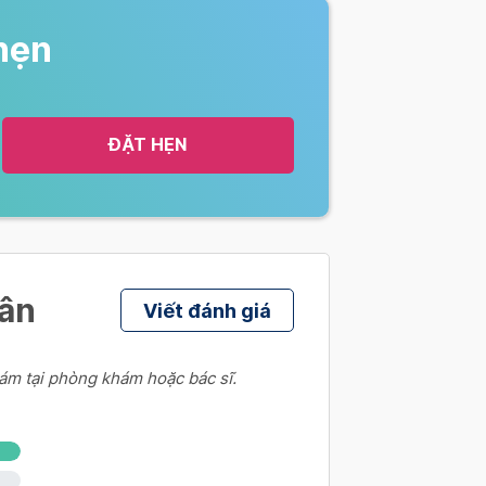
hẹn
i 6 tuần mổ cũ 1 lần
ĐẶT HẸN
hân
ần
Viết đánh giá
ám tại phòng khám hoặc bác sĩ.
ần