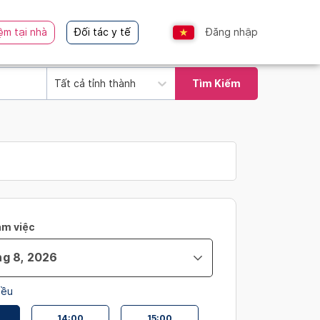
ệm tại nhà
Đối tác y tế
Đăng nhập
Tất cả tỉnh thành
Tìm Kiếm
àm việc
iều
14:00
15:00