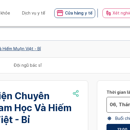
 khỏe
Dịch vụ y tế
Cửa hàng y tế
Xét nghi
 Hiếm Muộn Việt - Bỉ
Đội ngũ bác sĩ
Thời gian l
iện Chuyên
am Học Và Hiếm
Navigate
ệt - Bỉ
Buổi ch
forward
to
13:00