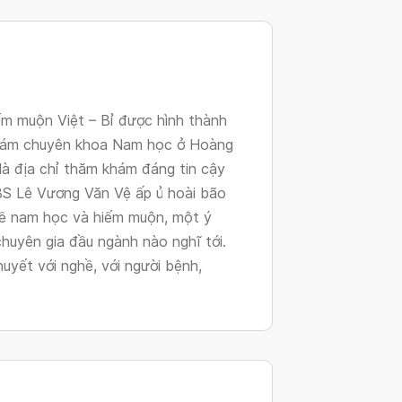
changing
dates.
m muộn Việt – Bỉ được hình thành
khám chuyên khoa Nam học ở Hoàng
là địa chỉ thăm khám đáng tin cậy
.BS Lê Vương Văn Vệ ấp ủ hoài bão
ề nam học và hiếm muộn, một ý
huyên gia đầu ngành nào nghĩ tới.
huyết với nghề, với người bệnh,