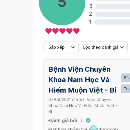
5
3
Nạo hút thai ngừng phát triển dư
2
Xem thêm
2,000,000 VND/ Lần
1
Xem thêm
Sắp xếp
Lọc theo đánh giá
Bệnh Viện Chuyên
Khoa Nam Học Và
Bác
Hiếm Muộn Việt - Bỉ
Tra
07/09/2021
ở
Bệnh Viện Chuyên
Khoa Nam Học Và Hiếm Muộn Việt -
Bỉ
Đánh giá bởi
L
Đặt lịch khám tại