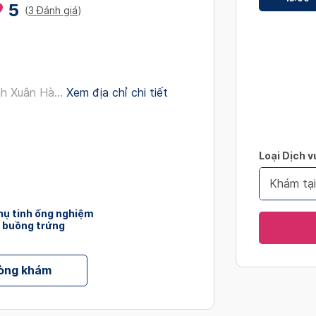
5
interact
(
3 Đánh giá
)
with
the
calendar
and
h Xuân Hà...
Xem địa chỉ chi tiết
select
a
date.
Press
Loại Dịch v
the
question
Khám tạ
mark
key
hụ tinh ống nghiệm
 buồng trứng
to
get
the
hòng khám
keyboard
shortcut
for