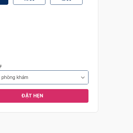
ụ
i phòng khám
ĐẶT HẸN
s