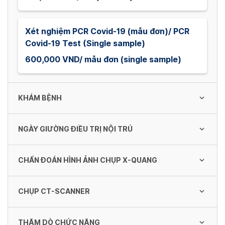
Xét nghiệm PCR Covid-19 (mẫu đơn)/ PCR
Covid-19 Test (Single sample)
600,000 VND/ mẫu đơn (single sample)
KHÁM BỆNH
NGÀY GIƯỜNG ĐIỀU TRỊ NỘI TRÚ
Khám Nhi / Pediatric Consultation Fee
150,000 VND
CHẨN ĐOÁN HÌNH ẢNH CHỤP X-QUANG
Giường Ngoại khoa loại 4 Hạng III - Khoa Tai
- Mũi - Họng
Khám sức khỏe lái xe 2021
CHỤP CT-SCANNER
1,000,000 VND
Chụp Xquang ngực thẳng
250,000 VND
160,000 VND
THĂM DÒ CHỨC NĂNG