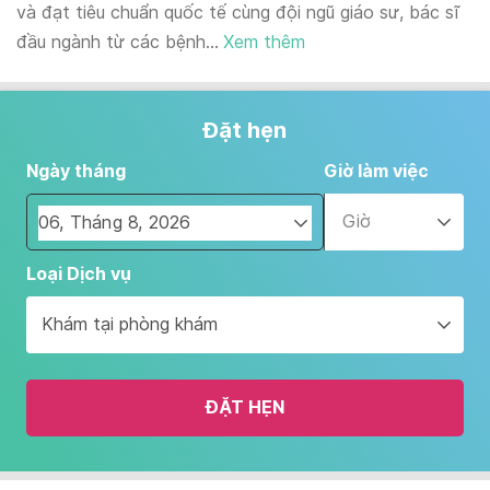
và đạt tiêu chuẩn quốc tế cùng đội ngũ giáo sư, bác sĩ
đầu ngành từ các bệnh...
Xem thêm
Đặt hẹn
Ngày tháng
Giờ làm việc
Giờ
Navigate
Loại Dịch vụ
forward
to
Khám tại phòng khám
interact
with
the
ĐẶT HẸN
calendar
and
select
a