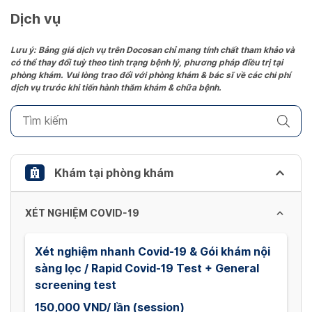
date.
Dịch vụ
Press
the
Lưu ý: Bảng giá dịch vụ trên Docosan chỉ mang tính chất tham khảo và
có thể thay đổi tuỳ theo tình trạng bệnh lý, phương pháp điều trị tại
question
phòng khám. Vui lòng trao đổi với phòng khám & bác sĩ về các chi phí
mark
dịch vụ trước khi tiến hành thăm khám & chữa bệnh.
key
to
get
the
keyboard
Khám tại phòng khám
shortcuts
for
XÉT NGHIỆM COVID-19
changing
dates.
Xét nghiệm nhanh Covid-19 & Gói khám nội
sàng lọc / Rapid Covid-19 Test + General
screening test
150,000 VND/ lần (session)