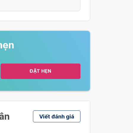
hẹn
ĐẶT HẸN
hân
Viết đánh giá