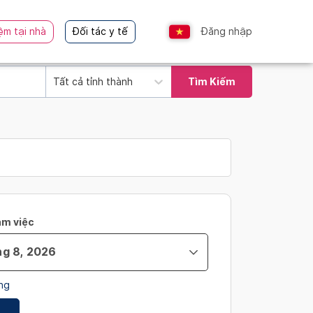
ệm tại nhà
Đối tác y tế
Đăng nhập
Tất cả tỉnh thành
Tìm Kiếm
àm việc
ng