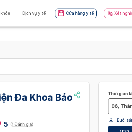
 khỏe
Dịch vụ y tế
Cửa hàng y tế
Xét nghi
Thời gian l
iện Đa Khoa Bảo
Navigate
Buổi sá
forward
5
(
1 Đánh giá
)
to
11:30