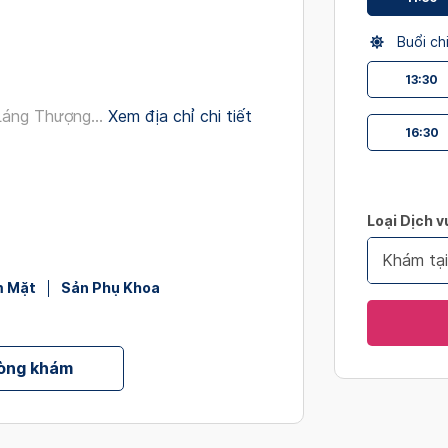
interact
with
Buổi ch
the
13:30
calendar
and
áng Thượng...
Xem địa chỉ chi tiết
select
16:30
a
date.
Press
Loại Dịch v
the
question
Khám tạ
mark
m Mặt
Sản Phụ Khoa
key
to
get
hòng khám
the
keyboard
shortcut
for