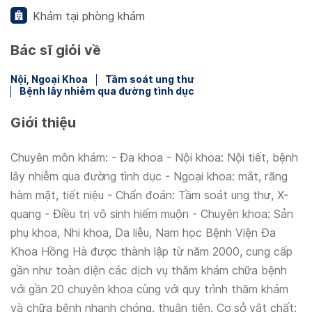
Khám tại phòng khám
Bác sĩ giỏi về
Nội, Ngoại Khoa
Tầm soát ung thư
Bệnh lây nhiễm qua đường tình dục
Giới thiệu
Chuyên môn khám: - Đa khoa - Nội khoa: Nội tiết, bệnh
lây nhiễm qua đường tình dục - Ngoại khoa: mắt, răng
hàm mặt, tiết niệu - Chẩn đoán: Tầm soát ung thư, X-
quang - Điều trị vô sinh hiếm muộn - Chuyên khoa: Sản
phụ khoa, Nhi khoa, Da liễu, Nam học Bệnh Viện Đa
Khoa Hồng Hà được thành lập từ năm 2000, cung cấp
gần như toàn diện các dịch vụ thăm khám chữa bệnh
với gần 20 chuyên khoa cùng với quy trình thăm khám
và chữa bệnh nhanh chóng, thuận tiện. Cơ sở vật chất: