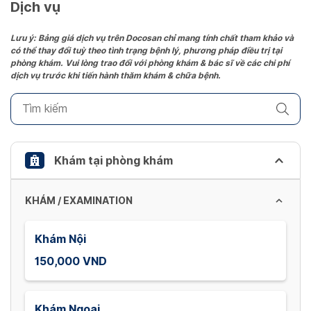
date.
Dịch vụ
Press
the
Lưu ý: Bảng giá dịch vụ trên Docosan chỉ mang tính chất tham khảo và
có thể thay đổi tuỳ theo tình trạng bệnh lý, phương pháp điều trị tại
question
phòng khám. Vui lòng trao đổi với phòng khám & bác sĩ về các chi phí
mark
dịch vụ trước khi tiến hành thăm khám & chữa bệnh.
key
to
get
the
keyboard
Khám tại phòng khám
shortcuts
for
KHÁM / EXAMINATION
changing
dates.
Khám Nội
150,000 VND
Khám Ngoại