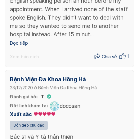
English speaking person an hour before my
appointment. When I arrived none of the staff
spoke English. They didn’t want to deal with
me so they wanted to send me to another
hospital instead. After 15 minut...
Đọc tiếp
1
Xem bản dịch
Chia sẻ
Bệnh Viện Đa Khoa Hồng Hà
23/12/2020
ở
Bệnh Viện Đa Khoa Hồng Hà
Đánh giá bởi
T
Đặt lịch khám tại
Xuất sắc
Đón tiếp chu đáo
Bác sĩ và Y tá thân thiện