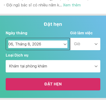
- Đội ngũ bác sĩ có nhiều năm k...
Xem thêm
Đặt hẹn
Ngày tháng
Giờ làm việc
Giờ
Navigate
Loại Dịch vụ
forward
to
Khám tại phòng khám
interact
with
the
ĐẶT HẸN
calendar
and
select
a