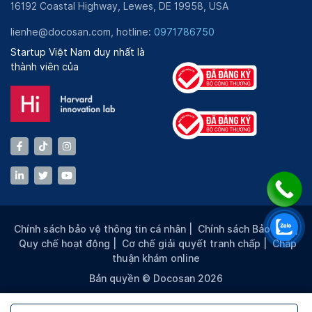
Dù được đánh giá cao tay nghề nhưng các bác sĩ vẫn
16192 Coastal Highway, Lewes, DE 19958, USA
không ngừng nghiên cứu, tìm tòi thêm các phương pháp
lienhe@docosan.com, hotline:
0971786750
điều trị và công nghệ hiện đại khác.
Startup Việt Nam duy nhất là
Bên cạnh đó, bệnh viện còn sở hữu hàng trăm điều
thành viên của
dưỡng viên, kỹ thuật viên và đội ngũ lễ tân. Họ đều
được đánh giá cao về cả tác phong lẫn thái độ khi làm
nghề.
Chính sách bảo vệ thông tin cá nhân
|
Chính sách Bảo mật
|
Quy chế hoạt động
|
Cơ chế giải quyết tranh chấp
|
Chấp
thuận khám online
Bản quyền © Docosan 2026