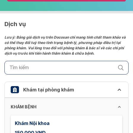
and
select
a
date.
Dịch vụ
Press
the
Lưu ý: Bảng giá dịch vụ trên Docosan chỉ mang tính chất tham khảo và
có thể thay đổi tuỳ theo tình trạng bệnh lý, phương pháp điều trị tại
question
phòng khám. Vui lòng trao đổi với phòng khám & bác sĩ về các chi phí
mark
dịch vụ trước khi tiến hành thăm khám & chữa bệnh.
key
to
get
the
keyboard
Khám tại phòng khám
shortcuts
for
KHÁM BỆNH
changing
dates.
Khám Nội khoa
150,000 VND