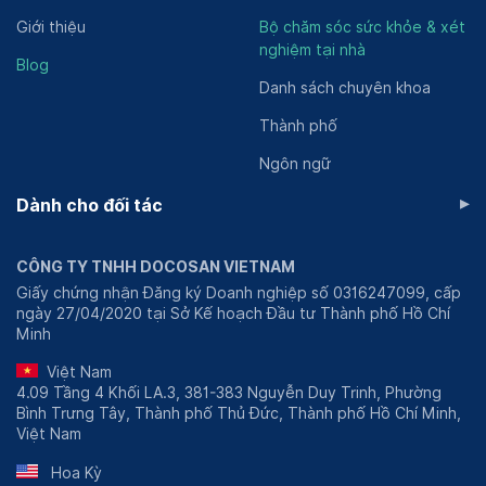
hoạt động từ tháng 3/2021. Bệnh viện tọa lạc tại cửa
Giới thiệu
Bộ chăm sóc sức khỏe & xét
nghiệm tại nhà
ngõ phía Nam Thủ đô, tiếp giáp với khu vực đông dân
Blog
cư, giao thông thuận tiện. Với lợi thế này, bệnh viện
Danh sách chuyên khoa
được nhiều bệnh nhân và khách hàng biết đến cũng như
Thành phố
lựa chọn nơi đây để khám chữa bệnh.
Vì sở hữu đội ngũ y bác sĩ nhiều năm kinh nghiệm,
Ngôn ngữ
chuyên gia y tế hàng đầu, cơ sở máy móc hiện đại, đồng
▸
Dành cho đối tác
bộ, dịch vụ y tế đạt chuẩn quốc tế nên cơ sở Đại Từ
ngày càng khẳng định tên tuổi của mình trên thị trường
ở lĩnh vực chăm sóc sức khỏe cộng đồng.
CÔNG TY TNHH DOCOSAN VIETNAM
Giấy chứng nhận Đăng ký Doanh nghiệp số 0316247099, cấp
Đội ngũ y bác sĩ và nhân viên y tế tại Bệnh viện
ngày 27/04/2020 tại Sở Kế hoạch Đầu tư Thành phố Hồ Chí
Thu Cúc Đại Từ
Minh
Bệnh viện Đa khoa Quốc tế Thu Cúc 32 Đại Từ sở quy
Việt Nam
tụ số lượng lớn các bác sĩ, chuyên gia đầu ngành, giàu
4.09 Tầng 4 Khối LA.3, 381-383 Nguyễn Duy Trinh, Phường
kinh nghiệm và vững chuyên môn trong nghề. Phần lớn
Bình Trưng Tây, Thành phố Thủ Đức, Thành phố Hồ Chí Minh,
Việt Nam
các bác sĩ từng có khoảng thời gian tham gia công tác
tại một số bệnh viện công lập thuộc địa bàn thành phố.
Hoa Kỳ