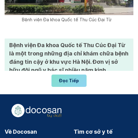
Bệnh viện Đa khoa Quốc tế Thu Cúc Đại Từ
Bệnh viện Đa khoa Quốc tế Thu Cúc Đại Từ
là một trong những địa chỉ khám chữa bệnh
đáng tin cậy ở khu vực Hà Nội. Đơn vị sở
hữu đội ngũ y bác sĩ nhiều năm kinh
nghiệm, nhân viên y tế có tác phong làm
Đọc Tiếp
việc chuyên nghiệp, trang thiết bị máy móc
hiện đại và hơn thế là dịch vụ khám chữa
bệnh đạt chuẩn quốc tế.
Đôi nét về Bệnh viện Đa khoa Quốc
tế Thu Cúc Đại Từ
Về Docosan
Tìm cơ sở y tế
Bệnh viện Đa khoa Quốc tế Thu Cúc Đại Từ đã đi vào