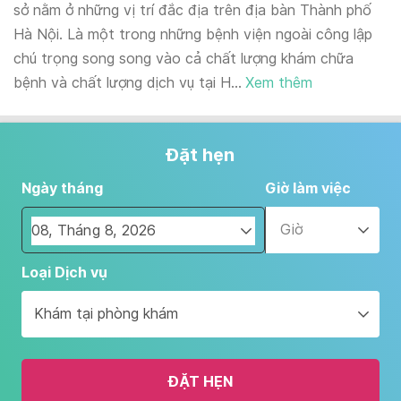
sở nằm ở những vị trí đắc địa trên địa bàn Thành phố
Hà Nội. Là một trong những bệnh viện ngoài công lập
chú trọng song song vào cả chất lượng khám chữa
bệnh và chất lượng dịch vụ tại H...
Xem thêm
Đặt hẹn
Ngày tháng
Giờ làm việc
Giờ
Navigate
Loại Dịch vụ
forward
to
Khám tại phòng khám
interact
with
the
ĐẶT HẸN
calendar