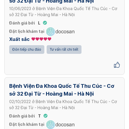
sở 32 Đại Từ - Hoàng Mai - Hà Nội
Test HP
295,000 VND
2,200,000 VND
Xem thêm
10/06/2023
ở
Bệnh Viện Đa Khoa Quốc Tế Thu Cúc - Cơ
700,000 VND
Chọc hút kim nhỏ tuyến vú dưới hướng dẫn
sở 32 Đại Từ - Hoàng Mai - Hà Nội
Xem thêm
của siêu âm, chụp vú [02 vị trí]
Đánh giá bởi
L
Gói khám – nam – khám sức khỏe tổng quát
3,000,000 VND
Nội soi dạ dày ống mềm có sinh thiết_ Lấy
Đặt lịch khám tại
định kỳ – nâng cao
mẫu bệnh phẩm XN. Test HP
Xuất sắc
3,200,000 VND
Xem thêm
700,000 VND
Đón tiếp chu đáo
Tư vấn rất chi tiết
Xem thêm
Gói khám – nam – khám sức khỏe tổng quát
định kỳ – nâng cao – cs2
4,621,000 VND
Bệnh Viện Đa Khoa Quốc Tế Thu Cúc - Cơ
sở 32 Đại Từ - Hoàng Mai - Hà Nội
Xem thêm
02/10/2022
ở
Bệnh Viện Đa Khoa Quốc Tế Thu Cúc - Cơ
sở 32 Đại Từ - Hoàng Mai - Hà Nội
Đánh giá bởi
T
Đặt lịch khám tại