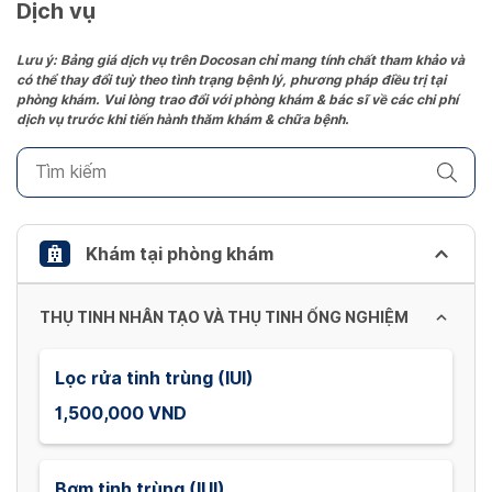
date.
Dịch vụ
Press
the
Lưu ý: Bảng giá dịch vụ trên Docosan chỉ mang tính chất tham khảo và
có thể thay đổi tuỳ theo tình trạng bệnh lý, phương pháp điều trị tại
question
phòng khám. Vui lòng trao đổi với phòng khám & bác sĩ về các chi phí
mark
dịch vụ trước khi tiến hành thăm khám & chữa bệnh.
key
to
get
the
keyboard
Khám tại phòng khám
shortcuts
for
THỤ TINH NHÂN TẠO VÀ THỤ TINH ỐNG NGHIỆM
changing
dates.
Lọc rửa tinh trùng (IUI)
1,500,000 VND
Bơm tinh trùng (IUI)