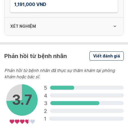
1,191,000 VND
XÉT NGHIỆM
Neisseria Gonorrhoeae nhuộm soi
Phản hồi từ bệnh nhân
Viết đánh giá
100,000 VND
Phản hồi từ bệnh nhân đã thực sự thăm khám tại phòng
Chlamydia test nhanh
khám hoặc bác sĩ.
106,000 VND
5
3.7
4
3
HbsAg test nhanh
2
80,000 VND
1