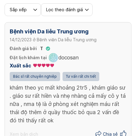
HCV Ab test nhanh
Sắp xếp
Lọc theo đánh giá
86,000 VND
Bệnh viện Da liễu Trung ương
14/12/2023
ở
Bệnh viện Da liễu Trung ương
Đánh giá bởi
T
Đặt lịch khám tại
Xuất sắc
Bác sĩ rất chuyên nghiệp
Tư vấn rất chi tiết
khám theo yc mất khoảng 2tr5 , khám giáo sư
. giáo sư rất hiền và nhẹ nhàng cả mấy cô y tá
nữa , nma tệ là ở phòng xét nghiệm máu rất
thái độ thêm ở quầy thuốc bỏ qua 2 vấn đề
đó thì thấy rất ok
Xem bản dịch
Chia sẻ