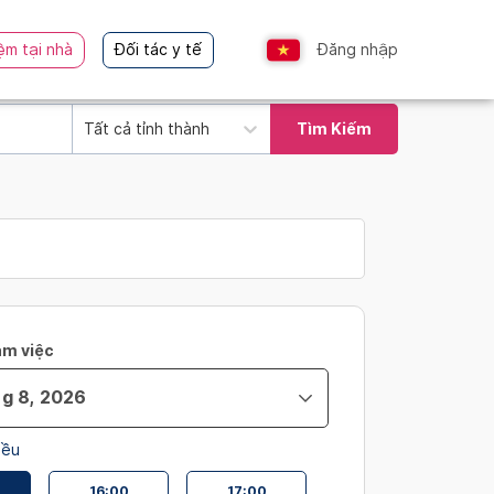
ệm tại nhà
Đối tác y tế
Đăng nhập
Tất cả tỉnh thành
Tìm Kiếm
àm việc
iều
16:00
17:00