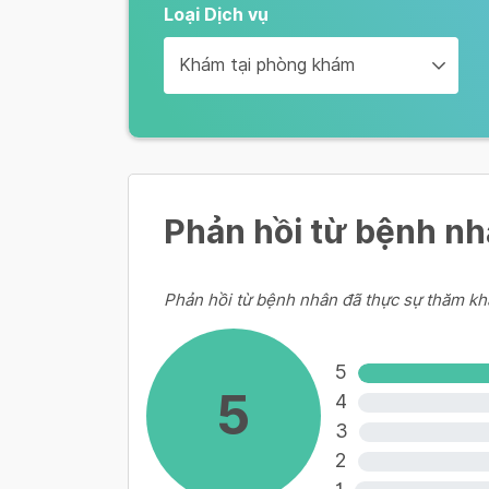
Sinh thường không đau
Loại Dịch vụ
17,000,000 - 23,400,000 VND/ G
Khám tại phòng khám
Sinh mổ lần 1
19,600,000 - 26,600,000 VND/ G
Phản hồi từ bệnh n
Sinh mổ lần 2
20,600,000 - 27,600,000 VND/ G
Phản hồi từ bệnh nhân đã thực sự thăm kh
5
5
4
3
2