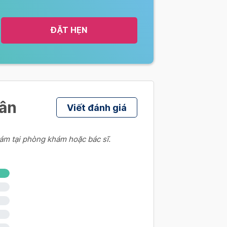
ói
ĐẶT HẸN
ói
hân
Viết đánh giá
ói
ám tại phòng khám hoặc bác sĩ.