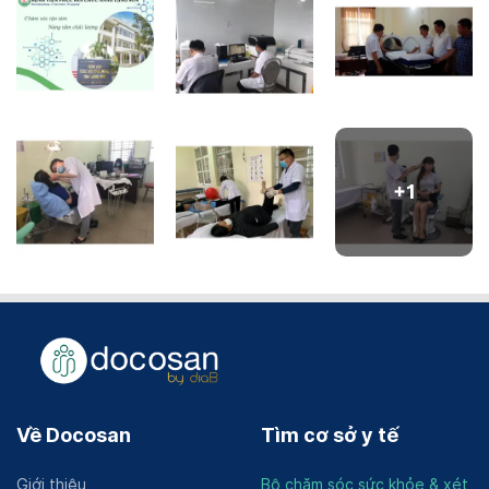
+
1
Về Docosan
Tìm cơ sở y tế
Giới thiệu
Bộ chăm sóc sức khỏe & xét