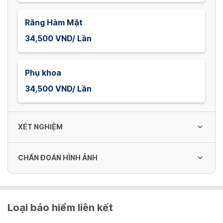
Răng Hàm Mặt
34,500 VND/ Lần
Phụ khoa
34,500 VND/ Lần
XÉT NGHIỆM
CHẨN ĐOÁN HÌNH ẢNH
Định lượng Glucose máu
21,500 VND/ Lần
X-quang
Loại bảo hiểm liên kết
65,400 VND/ Lần
Định lượng U rê máu