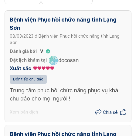
Xét nghiệm ung thư đại tràng test nhanh
60,000 VND/ Lần
Bệnh viện Phục hồi chức năng tỉnh Lạng
Sơn
Xem thêm
08/03/2023
ở
Bệnh viện Phục hồi chức năng tỉnh Lạng
Sơn
Đánh giá bởi
V
Đặt lịch khám tại
Xuất sắc
Đón tiếp chu đáo
Trung tâm phục hồi chức năng phục vụ khá
chu đáo cho mọi người !
Xem bản dịch
Chia sẻ
Bệnh viện Phục hồi chức năng tỉnh Lạng