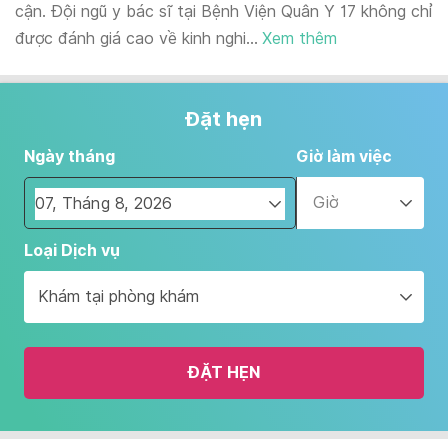
cận. Đội ngũ y bác sĩ tại Bệnh Viện Quân Y 17 không chỉ
được đánh giá cao về kinh nghi...
Xem thêm
Đặt hẹn
Ngày tháng
Giờ làm việc
Giờ
Navigate
Loại Dịch vụ
forward
to
Khám tại phòng khám
interact
with
the
ĐẶT HẸN
calendar
and
select
a