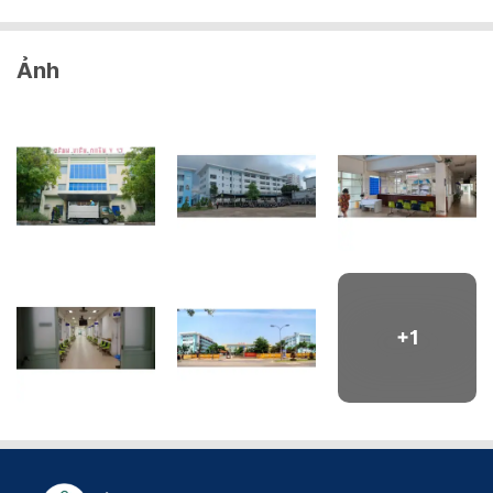
Ảnh
+
1