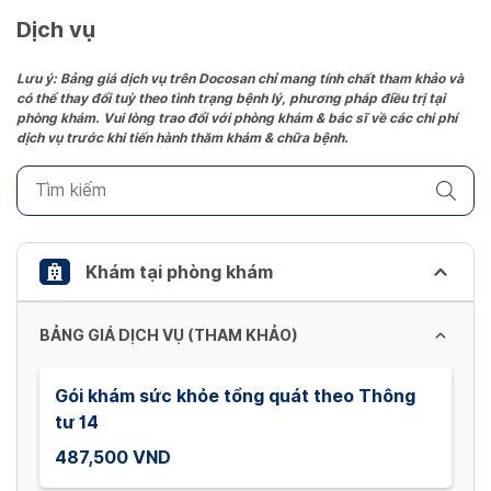
date.
Dịch vụ
Press
the
Lưu ý: Bảng giá dịch vụ trên Docosan chỉ mang tính chất tham khảo và
có thể thay đổi tuỳ theo tình trạng bệnh lý, phương pháp điều trị tại
question
phòng khám. Vui lòng trao đổi với phòng khám & bác sĩ về các chi phí
mark
dịch vụ trước khi tiến hành thăm khám & chữa bệnh.
key
to
get
the
keyboard
Khám tại phòng khám
shortcuts
for
BẢNG GIÁ DỊCH VỤ (THAM KHẢO)
changing
dates.
Gói khám sức khỏe tổng quát theo Thông
tư 14
487,500 VND