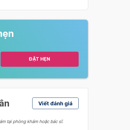
hẹn
ĐẶT HẸN
hân
Viết đánh giá
ám tại phòng khám hoặc bác sĩ.