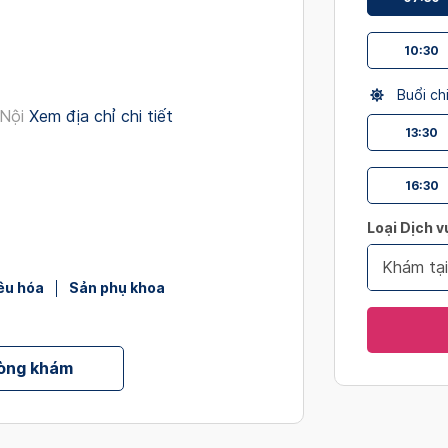
interact
with
10:30
the
calendar
Buổi ch
and
Nội
Xem địa chỉ chi tiết
select
13:30
a
date.
16:30
Press
the
Loại Dịch v
question
Khám tạ
mark
iêu hóa
Sản phụ khoa
key
to
get
hòng khám
the
keyboard
shortcut
for