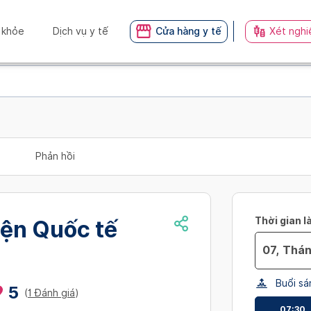
 khỏe
Dịch vụ y tế
Cửa hàng y tế
Xét nghi
Phản hồi
Thời gian l
iện Quốc tế
Navigate
Buổi sá
forward
5
(
1 Đánh giá
)
to
07:30