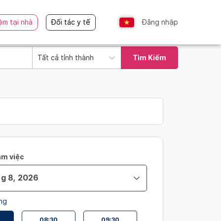
ệm tại nhà
Đối tác y tế
Đăng nhập
Tất cả tỉnh thành
Tìm Kiếm
àm việc
ng
08:30
09:30