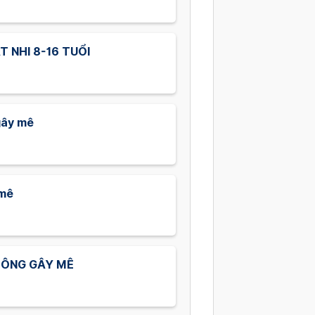
 NHI 8-16 TUỔI
gây mê
 mê
KHÔNG GÂY MÊ