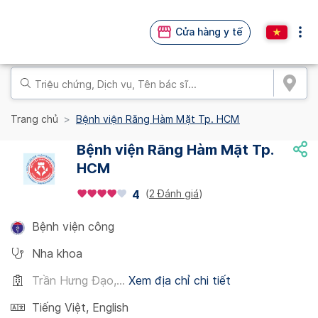
Cửa hàng y tế
Trang chủ
Bệnh viện Răng Hàm Mặt Tp. HCM
Bệnh viện Răng Hàm Mặt Tp.
HCM
(
2 Đánh giá
)
4
Bệnh viện công
Nha khoa
Trần Hưng Đạo,...
Xem địa chỉ chi tiết
Tiếng Việt
,
English