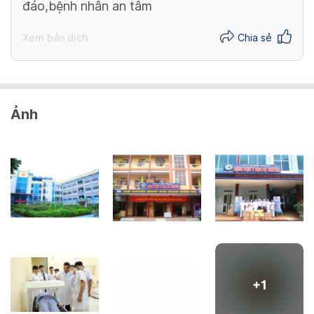
đáo,bệnh nhân an tâm
Xem bản dịch
Chia sẻ
Ảnh
+
1