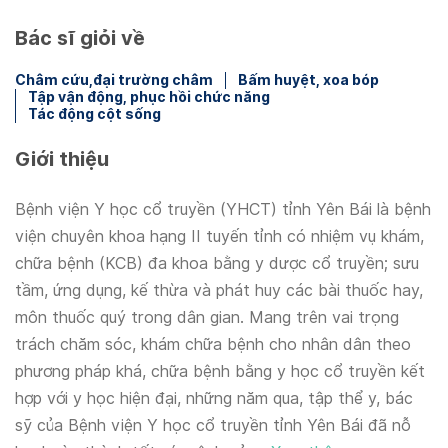
Bác sĩ giỏi về
Châm cứu,đại trường châm
Bấm huyệt, xoa bóp
Tập vận động, phục hồi chức năng
Tác động cột sống
Giới thiệu
Bệnh viện Y học cổ truyền (YHCT) tỉnh Yên Bái là bệnh
viện chuyên khoa hạng II tuyến tỉnh có nhiệm vụ khám,
chữa bệnh (KCB) đa khoa bằng y dược cổ truyền; sưu
tầm, ứng dụng, kế thừa và phát huy các bài thuốc hay,
môn thuốc quý trong dân gian. Mang trên vai trọng
trách chăm sóc, khám chữa bệnh cho nhân dân theo
phương pháp khá, chữa bệnh bằng y học cổ truyền kết
hợp với y học hiện đại, những năm qua, tập thể y, bác
sỹ của Bệnh viện Y học cổ truyền tỉnh Yên Bái đã nỗ