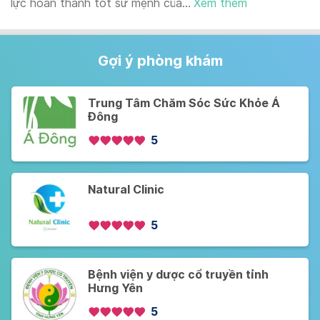
lực hoàn thành tốt sứ mệnh của...
Xem thêm
Gợi ý phòng khám
Trung Tâm Chăm Sóc Sức Khỏe Á
Đông
5
Natural Clinic
5
Bệnh viện y dược cổ truyền tỉnh
Hưng Yên
5