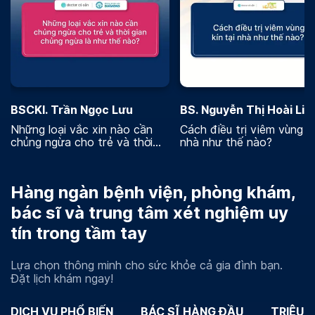
BSCKI. Trần Ngọc Lưu
BS. Nguyễn Thị Hoài Lin
Những loại vắc xin nào cần
Cách điều trị viêm vùng kí
chủng ngừa cho trẻ và thời
nhà như thế nào?
gian chủng ngừa là như thế
nào
Hàng ngàn bệnh viện, phòng khám,
bác sĩ và trung tâm xét nghiệm uy
tín trong tầm tay
Lựa chọn thông minh cho sức khỏe cả gia đình bạn.
Đặt lịch khám ngay!
DỊCH VỤ PHỔ BIẾN
BÁC SĨ HÀNG ĐẦU
TRIỆU 