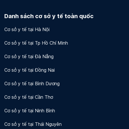
Docosan coi trọng quyền riêng tư và bảo mật dữ
liệu của người dùng và khách hàng. Chúng tôi sử
Danh sách cơ sở y tế toàn quốc
dụng mã hóa và các biện pháp bảo mật khác để
bảo vệ thông tin của bạn.
Xem chi tiết!
Cơ sở y tế tại Hà Nội
Cơ sở y tế tại Tp Hồ Chí Minh
Cơ sở y tế tại Đà Nẵng
Cơ sở y tế tại Đồng Nai
Cơ sở y tế tại Bình Dương
Cơ sở y tế tại Cần Thơ
Cơ sở y tế tại Ninh Bình
Cơ sở y tế tại Thái Nguyên