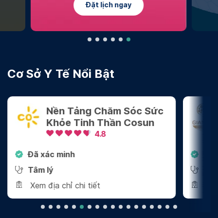
Đặt lịch ngay
Tìm
Cơ Sở Y Tế Nổi Bật
Nền Tảng Chăm Sóc Sức
Khỏe Tinh Thần Cosun
4.8
Đã xác minh
Đã 
Tâm lý
Tâm
Xem địa chỉ chi tiết
Xem