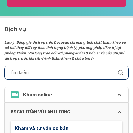
and
select
a
date.
Dịch vụ
Press
the
Lưu ý: Bảng giá dịch vụ trên Docosan chỉ mang tính chất tham khảo và
có thể thay đổi tuỳ theo tình trạng bệnh lý, phương pháp điều trị tại
question
phòng khám. Vui lòng trao đổi với phòng khám & bác sĩ về các chi phí
mark
dịch vụ trước khi tiến hành thăm khám & chữa bệnh.
key
to
get
the
keyboard
Khám online
shortcuts
for
BSCKI.TRẦN VŨ LAN HƯƠNG
changing
dates.
Khám và tư vấn cơ bản