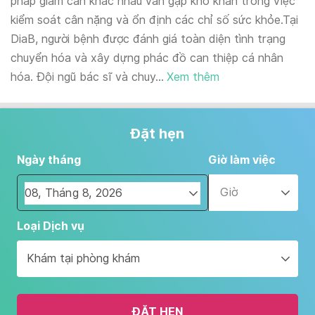
pháp giảm cân khác nhau vẫn gặp khó khăn trong việc
kiểm soát cân nặng và ổn định các chỉ số sức khỏe.Tại
DiaB, người bệnh được đánh giá toàn diện tình trạng
chuyển hóa và xây dựng phác đồ can thiệp cá nhân
hóa. Đội ngũ bác sĩ và chuy...
Xem thêm
Đặt hẹn
Ngày tháng
Giờ làm việc
Giờ
Navigate
Loại Dịch vụ
forward
to
Khám tại phòng khám
interact
with
the
ĐẶT HẸN
calendar