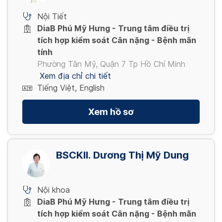
Bền vững(KSMES_12M)
2,000,000 VND
Cân bằng(SM_CB)
Nội Tiết
48 tuần
14 ngày
DiaB Phú Mỹ Hưng - Trung tâm điều trị
15,700,000 VND
1,800,000 VND
tích hợp kiểm soát Cân nặng - Bệnh mãn
DRC_4W
tính
4 tuần
Phường Tân Mỹ, Quận 7 Tp Hồ Chí Minh
3,600,000 VND
Bệnh lý(SM_BL)
Xem địa chỉ chi tiết
Tiếng Việt, English
14 ngày
2,500,000 VND
DRC_12W
Xem hồ sơ
12 tuần
8,400,000 VND
BSCKII. Dương Thị Mỹ Dung
Nội khoa
DiaB Phú Mỹ Hưng - Trung tâm điều trị
tích hợp kiểm soát Cân nặng - Bệnh mãn