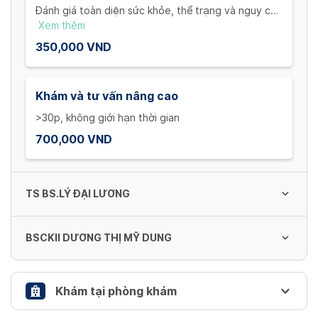
Đánh giá toàn diện sức khỏe, thể trạng và nguy cơ
bệnh lý để xây dựng kế hoạch điều trị và thay đổi
Xem thêm
lối sống cá thể hóa. 30p
350,000 VND
Khám và tư vấn nâng cao
>30p, không giới hạn thời gian
700,000 VND
TS BS.LÝ ĐẠI LƯƠNG
BSCKII DƯƠNG THỊ MỸ DUNG
Khám và tư vấn cơ bản
Đánh giá toàn diện sức khỏe, thể trạng và nguy cơ
bệnh lý để xây dựng kế hoạch điều trị và thay đổi
Xem thêm
Khám tại phòng khám
lối sống cá thể hóa. 30p
350,000 VND