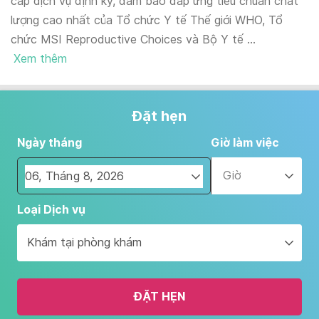
cấp dịch vụ định kỳ, đảm bảo đáp ứng tiêu chuẩn chất
lượng cao nhất của Tổ chức Y tế Thế giới WHO, Tổ
chức MSI Reproductive Choices và Bộ Y tế ...
Xem thêm
Đặt hẹn
Ngày tháng
Giờ làm việc
Giờ
Navigate
Loại Dịch vụ
forward
to
Khám tại phòng khám
interact
with
the
ĐẶT HẸN
calendar
and