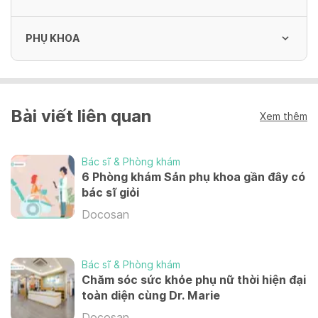
PHỤ KHOA
Siêu âm sản phụ khoa đường bụng / đường
âm đạo / siêu âm vú / tổng quát
200,000 VND
Tư vấn và Khám phụ khoa
Bài viết liên quan
320,000 VND
Xem thêm
Bác sĩ & Phòng khám
Áp lạnh cổ tử cung
6 Phòng khám Sản phụ khoa gần đây có
2,500,000 - 3,500,000 VND
bác sĩ giỏi
Docosan
Soi cổ tử cung
300,000 VND
Bác sĩ & Phòng khám
Chăm sóc sức khỏe phụ nữ thời hiện đại
toàn diện cùng Dr. Marie
Docosan