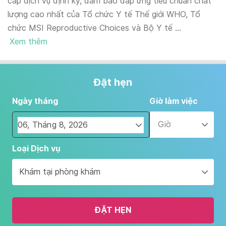
cấp dịch vụ định kỳ, đảm bảo đáp ứng tiêu chuẩn chất
lượng cao nhất của Tổ chức Y tế Thế giới WHO, Tổ
chức MSI Reproductive Choices và Bộ Y tế ...
Xem thêm
Đặt hẹn
Ngày tháng
Giờ làm việc
Giờ
Navigate
Loại Dịch vụ
forward
to
Khám tại phòng khám
interact
with
the
ĐẶT HẸN
calendar
and