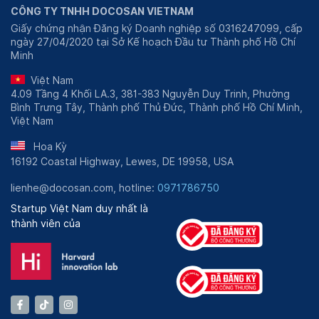
CÔNG TY TNHH DOCOSAN VIETNAM
nhiệm vụ và không ngừng phát triển từng ngày. Cho
Giấy chứng nhận Đăng ký Doanh nghiệp số 0316247099, cấp
đến nay, phòng khám đã nhận khá nhiều phản hồi tích
ngày 27/04/2020 tại Sở Kế hoạch Đầu tư Thành phố Hồ Chí
cực từ phía khách hàng.
Minh
Đội ngũ y bác sĩ
Việt Nam
4.09 Tầng 4 Khối LA.3, 381-383 Nguyễn Duy Trinh, Phường
Đội ngũ nhân sự đang công tác và làm việc tại Phòng
Bình Trưng Tây, Thành phố Thủ Đức, Thành phố Hồ Chí Minh,
khám Dr Marie Ba Đình:
Việt Nam
Bác sĩ Trần Thị Kim Nguyệt: Đã có gần 30 năm
Hoa Kỳ
kinh nghiệm khám chữa bệnh phụ khoa. Trước khi
16192 Coastal Highway, Lewes, DE 19958, USA
về công tác tại Dr Marie, bác sĩ đã từng tu nghiệp
tại Trung tâm Y tế Từ Liêm.
lienhe@docosan.com, hotline:
0971786750
Điều dưỡng Trần Thị Minh Thu: Có nhiều kinh
Startup Việt Nam duy nhất là
nghiệm công tác tại phòng khám sản tư nhân tại
thành viên của
Hà Nội như Phòng khám MSI Hà Nội 1, Phòng
khám Dr Marie Ba Đình,...
Bên cạnh đó còn một số y bác sĩ và nhân viên y tế
khác đang công tác tại phòng khám. Họ đều được giới
chuyên môn đánh giá cao tay nghề, tác phong khi làm