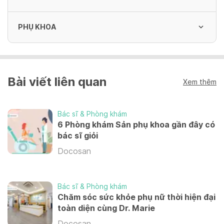
PHỤ KHOA
Siêu âm sản phụ khoa đường bụng / đường
âm đạo / siêu âm vú / tổng quát
250,000 VND
Tư vấn và Khám phụ khoa
Bài viết liên quan
350,000 VND
Xem thêm
Bác sĩ & Phòng khám
Áp lạnh/ nhiệt CTC
6 Phòng khám Sản phụ khoa gần đây có
3,000,000 - 3,000,000 VND
bác sĩ giỏi
Docosan
Soi cổ tử cung
350,000 VND
Bác sĩ & Phòng khám
Chăm sóc sức khỏe phụ nữ thời hiện đại
toàn diện cùng Dr. Marie
Docosan