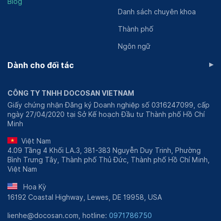
Blog
Danh sách chuyên khoa
Tổng quan về Phòng khám Sản phụ
Thành phố
khoa Dr. Marie Vũ Phạm Hàm, Hà
Nội
Ngôn ngữ
▸
Dành cho đối tác
Phòng khám Sản phụ khoa Dr Marie chi nhánh Vũ Phạm
Hàm là phòng khám tư nhân thuộc hệ thống Phòng
khám Sản Phụ khoa Marie Stopes Việt Nam. Hệ thống
CÔNG TY TNHH DOCOSAN VIETNAM
này đã được xây dựng và kiểm định chất lượng bởi tổ
Giấy chứng nhận Đăng ký Doanh nghiệp số 0316247099, cấp
chức MSI Reproductive Choices - Anh Quốc. Phòng
ngày 27/04/2020 tại Sở Kế hoạch Đầu tư Thành phố Hồ Chí
Minh
khám hoạt động với nguyên tắc lấy khách hàng làm
trọng tâm để phục vụ dịch vụ chất lượng, an toàn và
Việt Nam
bảo mật.
4.09 Tầng 4 Khối LA.3, 381-383 Nguyễn Duy Trinh, Phường
Bình Trưng Tây, Thành phố Thủ Đức, Thành phố Hồ Chí Minh,
Mặc dù phòng khám Marie Stopes Vũ Phạm Hàm hoạt
Việt Nam
động với quy mô không quá lớn nhưng luôn chú trọng
đầu tư đội ngũ nhân sự, cơ sở vật chất và trang thiết bị
Hoa Kỳ
16192 Coastal Highway, Lewes, DE 19958, USA
máy móc.
lienhe@docosan.com, hotline:
0971786750
Đội ngũ y bác sĩ