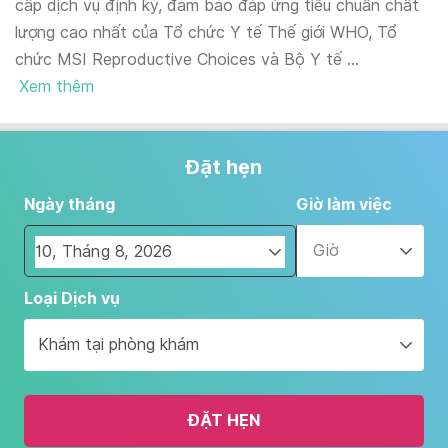
cấp dịch vụ định kỳ, đảm bảo đáp ứng tiêu chuẩn chất
lượng cao nhất của Tổ chức Y tế Thế giới WHO, Tổ
chức MSI Reproductive Choices và Bộ Y tế ...
Xem thêm
Đặt hẹn
Ngày tháng
Giờ làm việc
Giờ
Navigate
Loại Dịch vụ
forward
to
Khám tại phòng khám
interact
with
the
ĐẶT HẸN
calendar
and