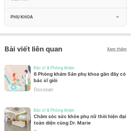
PHỤ KHOA
Siêu âm sản phụ khoa đường bụng / đường
âm đạo / siêu âm vú / tổng quát
250,000 VND
Tư vấn và Khám phụ khoa
Bài viết liên quan
350,000 VND
Xem thêm
Bác sĩ & Phòng khám
Áp lạnh/ nhiệt cổ tử cung
6 Phòng khám Sản phụ khoa gần đây có
3,000,000 - 5,000,000 VND
bác sĩ giỏi
Docosan
Soi cổ tử cung
350,000 VND
Bác sĩ & Phòng khám
Chăm sóc sức khỏe phụ nữ thời hiện đại
toàn diện cùng Dr. Marie