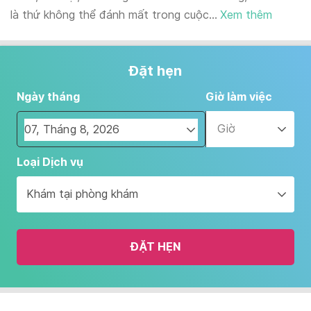
là thứ không thể đánh mất trong cuộc...
Xem thêm
Đặt hẹn
Ngày tháng
Giờ làm việc
Giờ
Navigate
Loại Dịch vụ
forward
to
Khám tại phòng khám
interact
with
the
ĐẶT HẸN
calendar
and
select
a