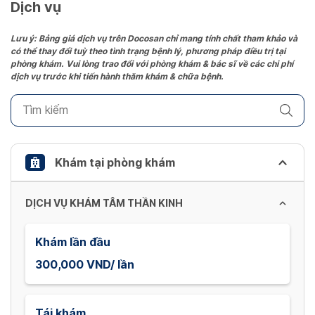
date.
Dịch vụ
Press
the
Lưu ý: Bảng giá dịch vụ trên Docosan chỉ mang tính chất tham khảo và
có thể thay đổi tuỳ theo tình trạng bệnh lý, phương pháp điều trị tại
question
phòng khám. Vui lòng trao đổi với phòng khám & bác sĩ về các chi phí
mark
dịch vụ trước khi tiến hành thăm khám & chữa bệnh.
key
to
get
the
keyboard
Khám tại phòng khám
shortcuts
for
DỊCH VỤ KHÁM TÂM THẦN KINH
changing
dates.
Khám lần đầu
300,000 VND/ lần
Tái khám