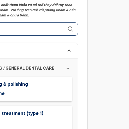
 chất tham khảo và có thể thay đổi tuỳ theo
 khám. Vui lòng trao đổi với phòng khám & bác
 khám & chữa bệnh.
G / GENERAL DENTAL CARE
g & polishing
me
is treatment (type 1)