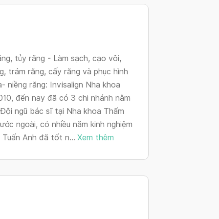
changing
dates.
ăng, tủy răng - Làm sạch, cạo vôi,
g, trám răng, cấy răng và phục hình
a- niềng răng: Invisalign Nha khoa
010, đến nay đã có 3 chi nhánh nằm
- Đội ngũ bác sĩ tại Nha khoa Thẩm
nước ngoài, có nhiều năm kinh nghiệm
 Tuấn Anh đã tốt n...
Xem thêm