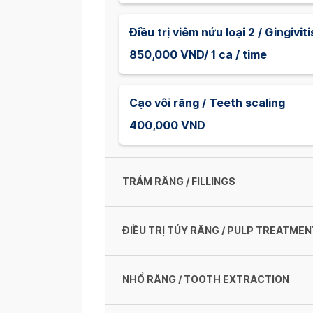
Điều trị viêm nứu loại 2 / Gingivi
850,000 VND/ 1 ca / time
Cạo vôi răng / Teeth scaling
400,000 VND
TRÁM RĂNG / FILLINGS
ĐIỀU TRỊ TỦY RĂNG / PULP TREATMEN
Trám răng Composite Korea / Kore
280,000 VND/ 1 xoang
NHỔ RĂNG / TOOTH EXTRACTION
Chữa tủy răng 1 chân + Trám / 1 P
Trám răng Composite Korea (Xoan
890,000 VND/ 1 răng/ tooth