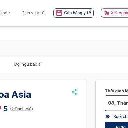
 khỏe
Dịch vụ y tế
Cửa hàng y tế
Xét nghi
Đội ngũ bác sĩ
Thời gian l
oa Asia
5
(
2 Đánh giá
)
Navigate
Buổi ch
forward
to
16:00