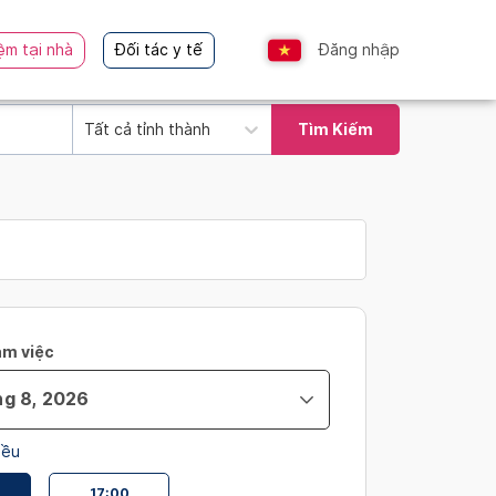
ệm tại nhà
Đối tác y tế
Đăng nhập
Tất cả tỉnh thành
Tìm Kiếm
àm việc
iều
17:00