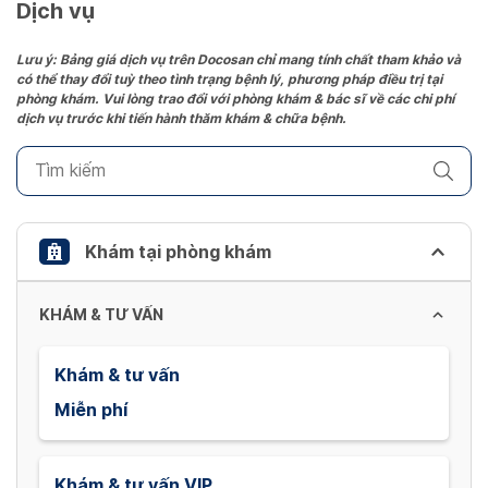
date.
Dịch vụ
Press
the
Lưu ý: Bảng giá dịch vụ trên Docosan chỉ mang tính chất tham khảo và
có thể thay đổi tuỳ theo tình trạng bệnh lý, phương pháp điều trị tại
question
phòng khám. Vui lòng trao đổi với phòng khám & bác sĩ về các chi phí
mark
dịch vụ trước khi tiến hành thăm khám & chữa bệnh.
key
to
get
the
keyboard
Khám tại phòng khám
shortcuts
for
KHÁM & TƯ VẤN
changing
dates.
Khám & tư vấn
Miễn phí
Khám & tư vấn VIP