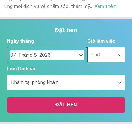
ứng mọi dịch vụ về chăm sóc, thẩm mỹ...
Xem thêm
Đặt hẹn
Ngày tháng
Giờ làm việc
Giờ
Navigate
Loại Dịch vụ
forward
to
Khám tại phòng khám
interact
with
the
ĐẶT HẸN
calendar
and
select
a