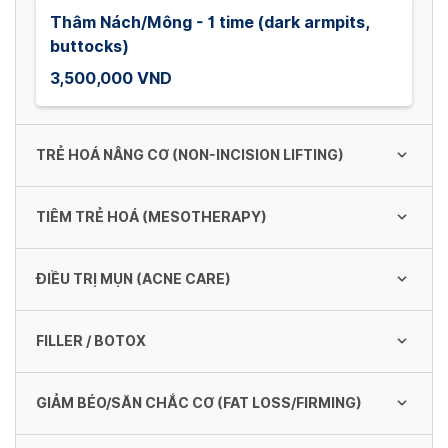
Thâm Nách/Mông - 1 time (dark armpits,
buttocks)
3,500,000 VND
TRẺ HOÁ NÂNG CƠ (NON-INCISION LIFTING)
TIÊM TRẺ HOÁ (MESOTHERAPY)
Thermage CPT 1200shot - 1 time
75,000,000 VND
ĐIỀU TRỊ MỤN (ACNE CARE)
Cấy trắng Bio-Whitening
5,000,000 VND
Thermage CPT eyes tặng dưỡng chất trẻ
FILLER / BOTOX
Xóa mụt cóc (Wart removal)
hóa mắt - 1 time (Thermage CPT eyes
donate eye rejuvenation nutrients - 1 time)
250,000 - 1,000,000 VND/ vết
Trẻ hóa mắt bằng Secret (Eye rejuvenation
GIẢM BÉO/SĂN CHẮC CƠ (FAT LOSS/FIRMING)
55,000,000 VND
Filler ( Korean)
with Secret)