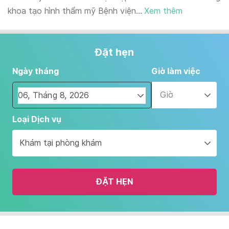
khoa tạo hình thẩm mỹ Bệnh viện...
Xem thêm
Đặt hẹn
Ngày tháng
Giờ làm việc
Giờ
Navigate
Loại Dịch vụ
forward
to
Khám tại phòng khám
interact
with
the
ĐẶT HẸN
calendar
and
select
a