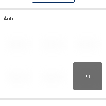
Ảnh
+
1