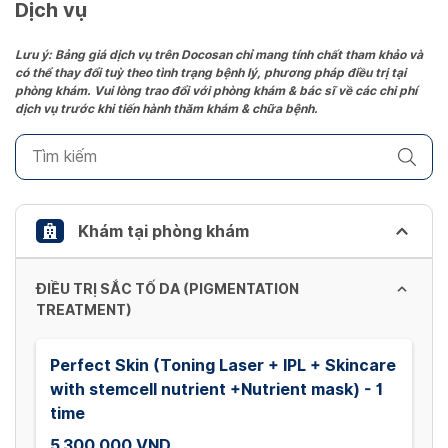
date.
Dịch vụ
Press
the
Lưu ý: Bảng giá dịch vụ trên Docosan chỉ mang tính chất tham khảo và
có thể thay đổi tuỳ theo tình trạng bệnh lý, phương pháp điều trị tại
question
phòng khám. Vui lòng trao đổi với phòng khám & bác sĩ về các chi phí
mark
dịch vụ trước khi tiến hành thăm khám & chữa bệnh.
key
to
get
the
keyboard
Khám tại phòng khám
shortcuts
for
ĐIỀU TRỊ SẮC TỐ DA (PIGMENTATION
changing
TREATMENT)
dates.
Perfect Skin (Toning Laser + IPL + Skincare
with stemcell nutrient +Nutrient mask) - 1
time
5,300,000 VND