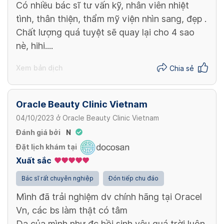
Có nhiều bác sĩ tư vấn kỹ, nhân viên nhiệt
3,500,000 VND
2,500,000 VND
tình, thân thiện, thẩm mỹ viện nhìn sang, đẹp .
Chất lượng quá tuyệt sẽ quay lại cho 4 sao
nè, hihi....
RF Skincare + Mask + Biolight - 1 time
3,000,000 VND
Xem bản dịch
Chia sẻ
Xem thêm
Oracle Beauty Clinic Vietnam
04/10/2023
ở
Oracle Beauty Clinic Vietnam
Đánh giá bởi
N
Đặt lịch khám tại
Xuất sắc
Bác sĩ rất chuyên nghiệp
Đón tiếp chu đáo
Mình đã trải nghiệm dv chính hãng tại Oracel
Vn, các bs làm thật có tâm
Da của mình như đc hồi sinh yêu quá trời luôn