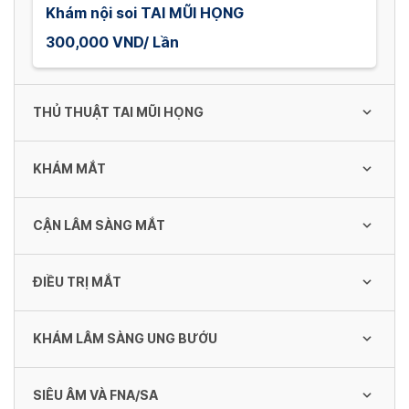
Khám nội soi TAI MŨI HỌNG
300,000 VND/ Lần
THỦ THUẬT TAI MŨI HỌNG
KHÁM MẮT
Hút mũi
200,000 VND/ Lần
CẬN LÂM SÀNG MẮT
Khám MẮT (đo thị lực, nhãn áp)
300,000 VND/ Lần
Proetz
ĐIỀU TRỊ MẮT
Siêu âm mắt (siêu âm thường qui)
200,000 VND/ Lần
100,000 VND/ Lần
Khám MẮT VIP (đo thị lực, nhãn áp, chọn
KHÁM LÂM SÀNG UNG BƯỚU
aser đáy mắt Quang Đông
bác sĩ)
Rửa mũi
2,000,000 VND/ 1 mắt
500,000 VND/ Lần
Siêu âm + đo trục nhãn cầu
200,000 VND/ Lần
SIÊU ÂM VÀ FNA/SA
Khám Ung Bướu [tầm soát]