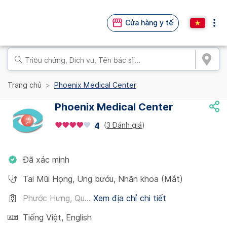
Cửa hàng y tế
Trang chủ
Phoenix Medical Center
Phoenix Medical Center
(
3 Đánh giá
)
4
Đã xác minh
Tai Mũi Họng
,
Ung bướu
,
Nhãn khoa (Mắt)
Phước Hưng, Qu...
Xem địa chỉ chi tiết
Tiếng Việt
,
English