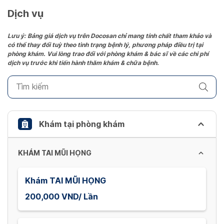
date.
Dịch vụ
Press
the
Lưu ý: Bảng giá dịch vụ trên Docosan chỉ mang tính chất tham khảo và
có thể thay đổi tuỳ theo tình trạng bệnh lý, phương pháp điều trị tại
question
phòng khám. Vui lòng trao đổi với phòng khám & bác sĩ về các chi phí
mark
dịch vụ trước khi tiến hành thăm khám & chữa bệnh.
key
to
get
the
keyboard
Khám tại phòng khám
shortcuts
for
KHÁM TAI MŨI HỌNG
changing
dates.
Khám TAI MŨI HỌNG
200,000 VND/ Lần