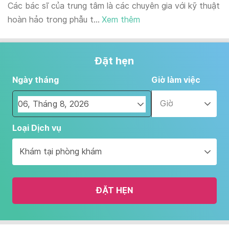
Các bác sĩ của trung tâm là các chuyên gia với kỹ thuật
hoàn hảo trong phẫu t...
Xem thêm
Đặt hẹn
Ngày tháng
Giờ làm việc
Giờ
Navigate
Loại Dịch vụ
forward
to
Khám tại phòng khám
interact
with
the
ĐẶT HẸN
calendar
and
select
a