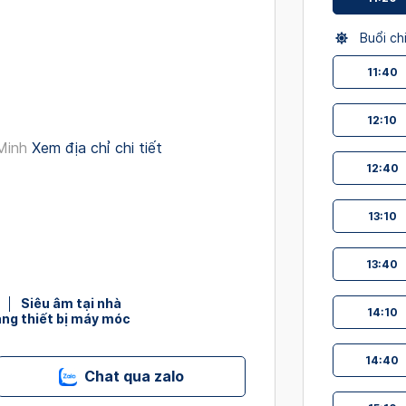
interact
with
Buổi ch
the
11:40
calendar
and
select
12:10
a
Minh
Xem địa chỉ chi tiết
date.
12:40
Press
the
13:10
question
mark
13:40
key
to
Siêu âm tại nhà
14:10
get
ang thiết bị máy móc
the
keyboard
14:40
Chat qua zalo
shortcut
for