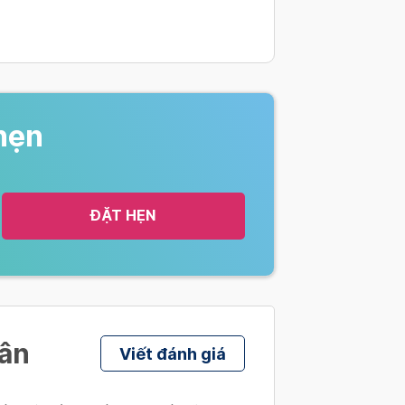
hẹn
ĐẶT HẸN
hân
Viết đánh giá