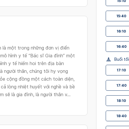
15:10
changing
dates.
15:40
16:10
16:40
 là một trong những đơn vị điển
 mô hình y tế “Bác sĩ Gia đình” một
Buổi tối
ình y tế hiếm hoi trên địa bàn
17:10
 người thân, chúng tôi hy vọng
ỏe cộng đồng một cách toàn diện,
17:40
t cả lòng nhiệt huyết với nghề và bề
ẽ là gia đình, là người thân v...
18:10
18:40