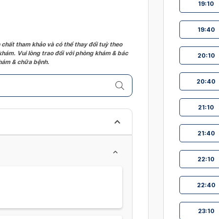
19:10
19:40
 chất tham khảo và có thể thay đổi tuỳ theo
 khám. Vui lòng trao đổi với phòng khám & bác
20:10
 khám & chữa bệnh.
20:40
21:10
21:40
22:10
22:40
23:10