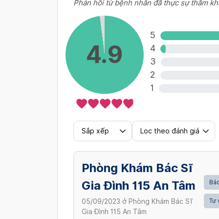
Phản hồi từ bệnh nhân đã thực sự thăm kh
5
4.9
4
3
2
1
Sắp xếp
Lọc theo đánh giá
Phòng Khám Bác Sĩ
Gia Đình 115 An Tâm
Bác
Tư 
05/09/2023
ở
Phòng Khám Bác Sĩ
Gia Đình 115 An Tâm