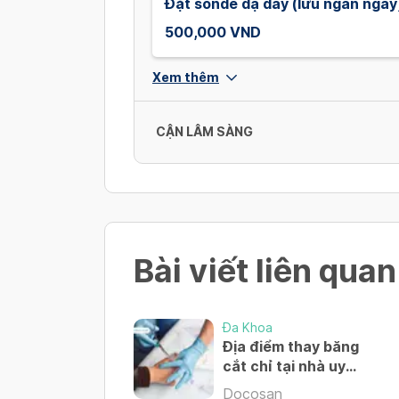
Đặt sonde dạ dày (lưu ngắn ngày
500,000 VND
Xem thêm
CẬN LÂM SÀNG
Siêu âm bụng
400,000 VND
Bài viết liên quan
Siêu âm mạch máu
600,000 VND
Đa Khoa
Địa điểm thay băng
cắt chỉ tại nhà uy
Siêu âm tim
tín? – Đặt lịch 24/7
Docosan