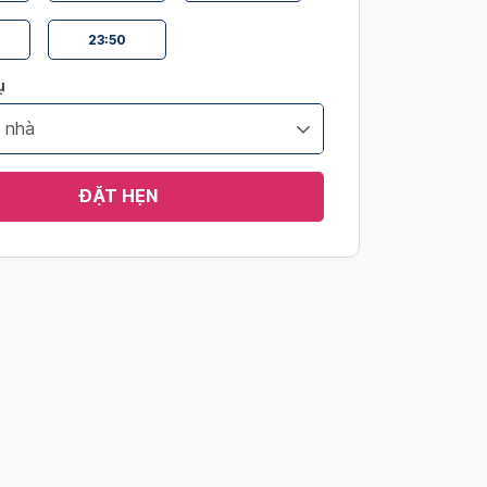
23:50
ụ
 nhà
ĐẶT HẸN