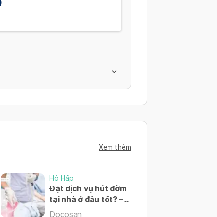
)
Xem thêm
Hô Hấp
Đặt dịch vụ hút đờm
tại nhà ở đâu tốt? –
Đặt lịch 24/7
Docosan