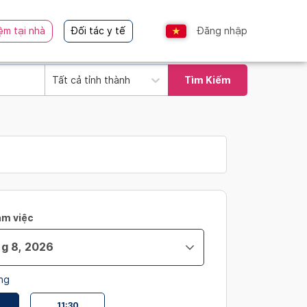
ệm tại nhà
Đối tác y tế
Đăng nhập
Tất cả tỉnh thành
Tìm Kiếm
àm việc
ng
11:30