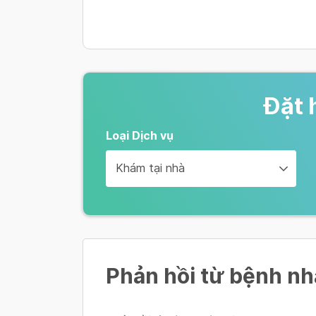
600,000 VND
Siêu âm tuyến giáp
400,000 VND
Đặt 
Siêu âm vú
Loại Dịch vụ
400,000 VND
Khám tại nhà
Đo điện tim
150,000 VND
Xem thêm
Phản hồi từ bệnh n