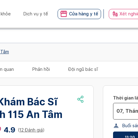
 khỏe
Dịch vụ y tế
Cửa hàng y tế
Xét nghi
n Tâm
iên quan
Phản hồi
Đội ngũ bác sĩ
Thời gian l
Khám Bác Sĩ
nh 115 An Tâm
Navigate
Buổi sá
forward
4.9
(
12 Đánh giá
)
to
11:20