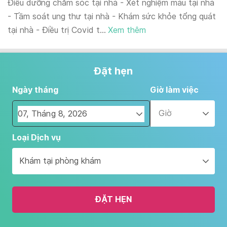
Điều dưỡng chăm sóc tại nhà - Xét nghiệm máu tại nhà
- Tầm soát ung thư tại nhà - Khám sức khỏe tổng quát
tại nhà - Điều trị Covid t...
Xem thêm
Đặt hẹn
Ngày tháng
Giờ làm việc
Giờ
Navigate
Loại Dịch vụ
forward
to
Khám tại phòng khám
interact
with
the
ĐẶT HẸN
calendar
and
select