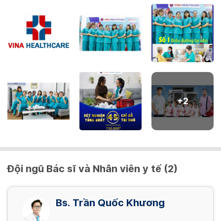
028.36360115 - 0703767115 - 0984 877071
+
2
Đội ngũ Bác sĩ và Nhân viên y tế (2)
Bs. Trần Quốc Khương