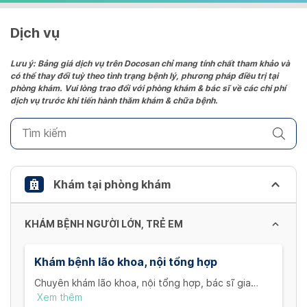
a
date.
Dịch vụ
Press
the
Lưu ý: Bảng giá dịch vụ trên Docosan chỉ mang tính chất tham khảo và
có thể thay đổi tuỳ theo tình trạng bệnh lý, phương pháp điều trị tại
question
phòng khám. Vui lòng trao đổi với phòng khám & bác sĩ về các chi phí
mark
dịch vụ trước khi tiến hành thăm khám & chữa bệnh.
key
to
get
the
keyboard
Khám tại phòng khám
shortcuts
for
KHÁM BỆNH NGƯỜI LỚN, TRẺ EM
changing
dates.
Khám bệnh lão khoa, nội tổng hợp
Chuyên khám lão khoa, nội tổng hợp, bác sĩ gia
đình: Tiểu đường, Tim mạch, Huyết áp, Mỡ máu,
Xem thêm