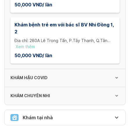
Loãng xương, Tuyến giáp, ... Bác sĩ CK I, II kinh
50,000 VND/ lần
nghiệm nhiều năm, tận tâm.
Khám bệnh trẻ em với bác sĩ BV Nhi Đồng 1,
2
Địa chỉ: 280A Lê Trọng Tấn, P.Tây Thạnh, Q.Tân
Phú
Xem thêm
Giờ khám: 17h - 20h
50,000 VND/ lần
Hotline: 0901 186 115
KHÁM HẬU COVID
KHÁM CHUYÊN NHI
Khám hậu Covid-19
Phòng khám Vina Healthcare khám hậu Covid-19
cho người lớn và trẻ em. Trường hợp cần thiết, bác
Xem thêm
Khám tại nhà
Khám chuyên Nhi với bác sĩ BV Nhi Đồng 1,2
sĩ sẽ cho chỉ định xét nghiệm máu hoặc cận lâm
Miễn phí
Phòng khám Nhi Đồng Vina chuyên khám Nhi ngoài
sàng (siêu âm, X-Quang, ...). Bác sĩ nhiều năm kinh