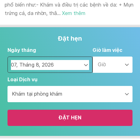
phổ biến như:- Khám và điều trị các bệnh về da: + Mụn
trứng cá, da nhờn, thâ...
Xem thêm
Đặt hẹn
Ngày tháng
Giờ làm việc
Giờ
Navigate
Loại Dịch vụ
forward
to
Khám tại phòng khám
interact
with
the
ĐẶT HẸN
calendar
and
select