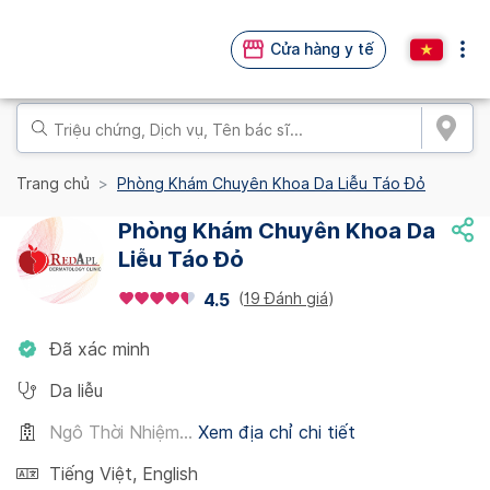
Cửa hàng y tế
Trang chủ
Phòng Khám Chuyên Khoa Da Liễu Táo Đỏ
Phòng Khám Chuyên Khoa Da
Liễu Táo Đỏ
(
19 Đánh giá
)
4.5
Đã xác minh
Da liễu
Ngô Thời Nhiệm...
Xem địa chỉ chi tiết
Tiếng Việt
,
English