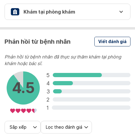
Khám tại phòng khám
KHÁM TẠI PHÒNG KHÁM
Phản hồi từ bệnh nhân
Viết đánh giá
Khám tổng quát
Khám và tư vấn bởi bác sĩ chuyên khoa da liễu
Phản hồi từ bệnh nhân đã thực sự thăm khám tại phòng
khám hoặc bác sĩ.
130,000 VND/ 1 lần
5
4.5
4
3
2
1
Sắp xếp
Lọc theo đánh giá