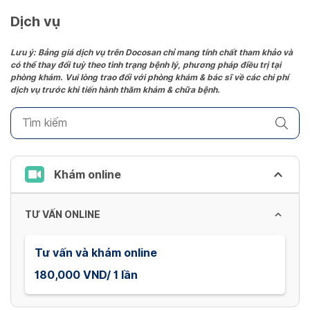
a
date.
Dịch vụ
Press
the
Lưu ý: Bảng giá dịch vụ trên Docosan chỉ mang tính chất tham khảo và
có thể thay đổi tuỳ theo tình trạng bệnh lý, phương pháp điều trị tại
question
phòng khám. Vui lòng trao đổi với phòng khám & bác sĩ về các chi phí
mark
dịch vụ trước khi tiến hành thăm khám & chữa bệnh.
key
to
get
the
keyboard
Khám online
shortcuts
for
TƯ VẤN ONLINE
changing
dates.
Tư vấn và khám online
180,000 VND/ 1 lần