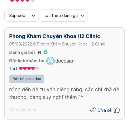
máy Endymed Pro (Israel-Mỹ)
Chỉnh sụn thu nhỏ đầu mũi
2,000,000 VND
Hút mỡ (1 vùng)
10,000,000 VND
Sắp xếp
Lọc theo đánh giá
Lấy bọng mỡ mí dưới theo đường kết mạc
10,000,000 VND
Xem thêm
8,000,000 VND
Xem thêm
Phòng Khám Chuyên Khoa H2 Clinic
Xem thêm
Bơm mỡ (1 vùng)
05/09/2022
ở
Phòng Khám Chuyên Khoa H2 Clinic
15,000,000 VND
Đánh giá bởi
N
Đặt lịch khám tại
Tốt
Đón tiếp chu đáo
mình đến để tư vấn niềng răng, các chị khá dễ
thương, đang suy nghĩ thêm ^^
Xem bản dịch
Chia sẻ