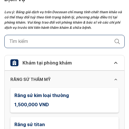
Press
the
Lưu ý: Bảng giá dịch vụ trên Docosan chỉ mang tính chất tham khảo và
có thể thay đổi tuỳ theo tình trạng bệnh lý, phương pháp điều trị tại
question
phòng khám. Vui lòng trao đổi với phòng khám & bác sĩ về các chi phí
mark
dịch vụ trước khi tiến hành thăm khám & chữa bệnh.
key
to
get
the
keyboard
Khám tại phòng khám
shortcuts
for
RĂNG SỨ THẨM MỸ
changing
dates.
Răng sứ kim loại thường
1,500,000 VND
Răng sứ titan